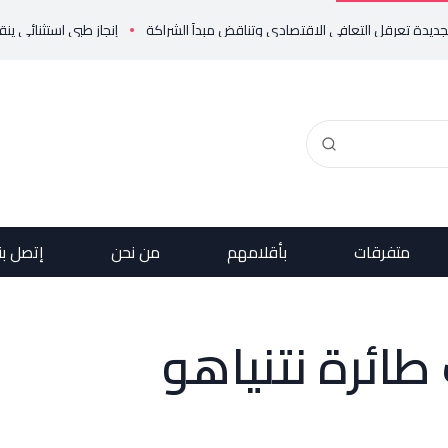
إنجاز طبي استثنائي ينقذ حياة مو
متفرقات
بأقلامهم
من نحن
إتصل بن
طائرة نتنياهو