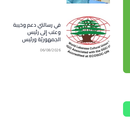
في رسالتي دعم وخيبة
وعتب إلى رئيس
الجمهوريّة ورئيس
مجلس الوزراء .. رئيس
06/08/2026
الجامعة اللبنانية
الثقافيّة في العالم
(WLCU) يؤكد دعم
الدّولة