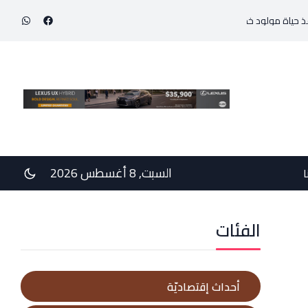
لود خديج بوزن 800 غرام!
في رسالتي دعم وخيبة وعتب إلى رئيس الجمهوريّة ورئيس مجل
السبت, 8 أغسطس 2026
ا
الفئات
أحداث إقتصاديّة