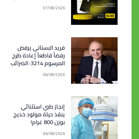
07/08/2026
فريد البستاني يرفض
رفضاً قاطعاً إعادة طرح
المرسوم 3214: الضرائب
الجديدة تعرقل التعافي
06/08/2026
الاقتصادي وتناقض
مبدأ الشراكة
إنجاز طبي استثنائي
ينقذ حياة مولود خديج
بوزن 800 غرام!
06/08/2026