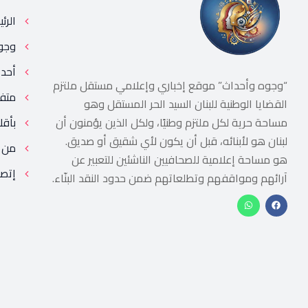
الرئ
وجو
أحد
“وجوه وأحداث” موقع إخباري وإعلامي مستقل ملتزم
متف
القضايا الوطنية للبنان السيد الحر المستقل وهو
مساحة حرية لكل ملتزم وطنيًا، ولكل الذين يؤمنون أن
بأقل
لبنان هو لأبنائه، قبل أن يكون لأي شقيق أو صديق.
من 
هو مساحة إعلامية للصحافيين الناشئين للتعبير عن
إتصل
آرائهم ومواقفهم وتطلعاتهم ضمن حدود النقد البنّاء.