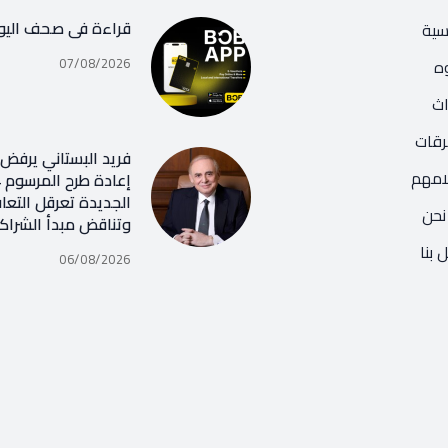
قراءة في صحف اليو
يسية
07/08/2026
ه
اث
رقات
فريد البستاني يرفض ر
امهم
الجديدة تعرقل التعا
نحن
وتناقض مبدأ الشراك
 بنا
06/08/2026