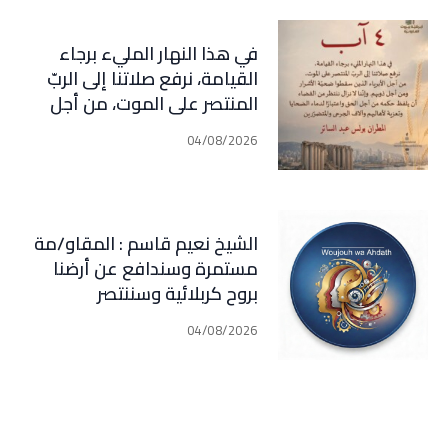
في هذا النهار المليء برجاء
القيامة، نرفع صلاتنا إلى الربّ
المنتصر على الموت، من أجل
الأبرياء الذين سقطوا ضحيّة
04/08/2026
الأشرار ومن أجل ذويهم. وإننا لا
نزال ننتظر من القضاء أن يلفظ
حكمه من أجل الحق واعتبارًا
لدماء الضحايا وتعزية لأهاليهم
الشيخ نعيم قاسم : المقاو/مة
وآلاف الجرحى
مستمرة وسندافع عن أرضنا
والمتضررين(المطران بولس عبد
بروح كربلائية وسننتصر
الساتر)
04/08/2026