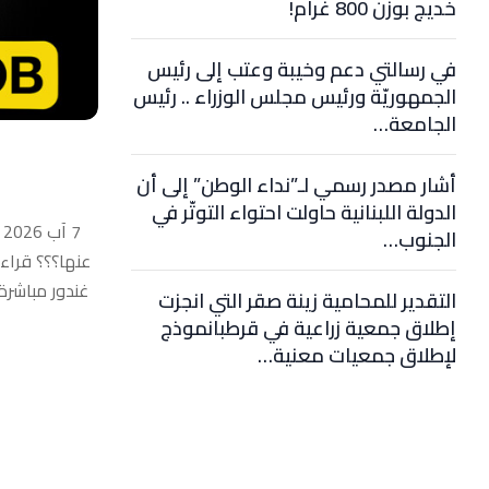
خديج بوزن 800 غرام!
في رسالتي دعم وخيبة وعتب إلى رئيس
الجمهوريّة ورئيس مجلس الوزراء .. رئيس
الجامعة…
أشار مصدر رسمي لـ”نداء الوطن” إلى أن
الدولة اللبنانية حاولت احتواء التوتّر في
الجنوب…
عنها؟؟؟ قراء
غندور مباشرة 
التقدير للمحامية زينة صقر التي انجزت
الأسرى ومر
إطلاق جمعية زراعية في قرطبانموذج
المقبلة.. 
لإطلاق جمعيات معنية…
مصادر بعبدا
المناطق الن