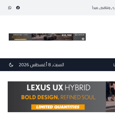
إنجاز طبي استثنائي ينقذ حياة مولود خديج بوزن 800 غرام!
في رسالتي دع
السبت, 8 أغسطس 2026
ا