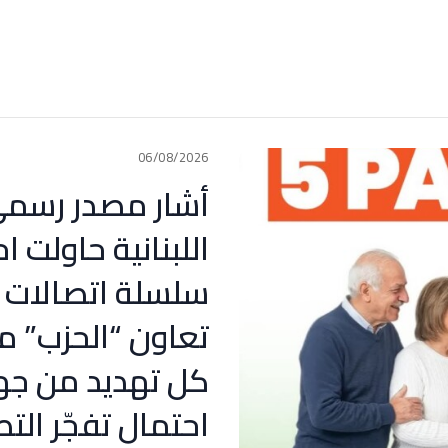
06/08/2026
أشار مصدر رسمي ل
اللبنانية حاولت اح
سلسلة اتصالات د
تعاون “الحزب” م
كل تهديد من جه
احتمال تفجّر الت