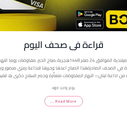
قراءة في صحف اليوم
7 آب 2026 ميلادية الموافق 24 صفر 1448هجرية..صباح الخير. مفاوضات ر
ة في الصحف الصادرةهذا الصباح اعدها وحررها للاذاعة رمزي منصور و
من اذاعة لبنان:::: النهار المفاوضات متعثّرة وحصر السلاح ذكرى بلا تن
اوحة في المناطق التجريبية مفاوضات روما تنتهي بتقدم تقني… ولا مو
يوم واحد ago
واشنطن تتحدث عن تقدم ملموس في مفاوضات روما وسط غارات إسرائيلية 
 عقب انتهاء اليوم الثالث من مفاوضات روما: لم يتم التوصل إلى نتائج نه
Read More ...
موذجية مع تمسّك لبنان بالانتقال إلى مناطق جديدة وإصرار إسرائيل على
المنطقتين