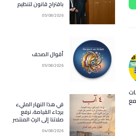
باقتراح قانون لتنظيم
أعمال الوساطة
05/08/2026
والتمثيل في مجال
التأمين الذي اصبح في
مرحلة النقاش الرسمي
أقوال الصحف
05/08/2026
ات
مع
في هذا النهار المليء
برجاء القيامة، نرفع
صلاتنا إلى الربّ المنتصر
على الموت، من أجل
04/08/2026
الأبرياء الذين سقطوا