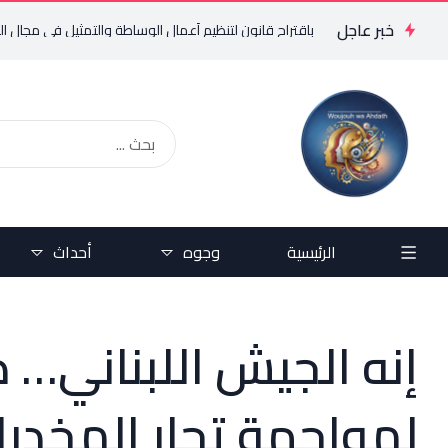
خبر عاجل
لس النواب: تقدمنا باقتراح قانون لتنظيم أعمال الوساطة والتمثيل في مجال التأم
الرئيسية
وجوه
أحداث
إنه الجيش اللبناني… د
لمواجهة تجار المخدر