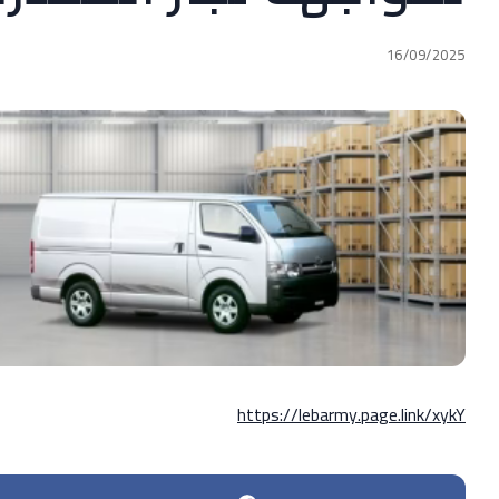
16/09/2025
https://lebarmy.page.link/xykY