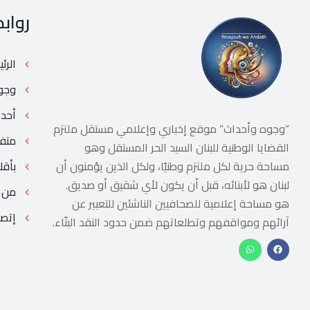
رواب
الرئ
وجو
أحد
“وجوه وأحداث” موقع إخباري وإعلامي مستقل ملتزم
متف
القضايا الوطنية للبنان السيد الحر المستقل وهو
مساحة حرية لكل ملتزم وطنيًا، ولكل الذين يؤمنون أن
بأقل
لبنان هو لأبنائه، قبل أن يكون لأي شقيق أو صديق.
من 
هو مساحة إعلامية للصحافيين الناشئين للتعبير عن
إتصل
آرائهم ومواقفهم وتطلعاتهم ضمن حدود النقد البنّاء.