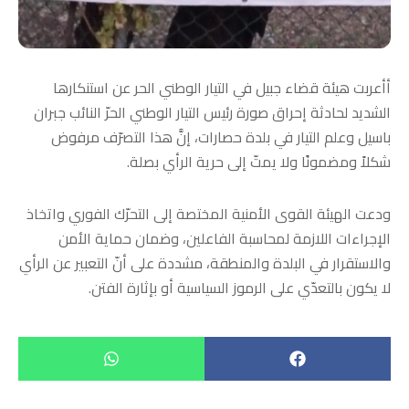
أأعربت هيئة قضاء جبيل في التيار الوطني الحر عن استنكارها
الشديد لحادثة إحراق صورة رئيس التيار الوطني الحرّ النائب جبران
باسيل وعلم التيار في بلدة حصارات، إنَّ هذا التصرّف مرفوض
شكلاً ومضمونًا ولا يمتّ إلى حرية الرأي بصلة.
ودعت الهيئة القوى الأمنية المختصة إلى التحرّك الفوري واتخاذ
الإجراءات اللازمة لمحاسبة الفاعلين، وضمان حماية الأمن
والاستقرار في البلدة والمنطقة، مشددة على أنّ التعبير عن الرأي
لا يكون بالتعدّي على الرموز السياسية أو بإثارة الفتن.