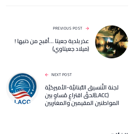
PREVIOUS POST
عذر بلدية جعيتا …أقبح من ذنبها !
(ميلاد جعيتاوي)
NEXT POST
لجنة التَّنسيق اللُّبنانيَّة-الأميركيَّة
(LACC)لحقّ اقتراعٍ مُساوٍ بين
المواطنين المقيمين والمغتربين