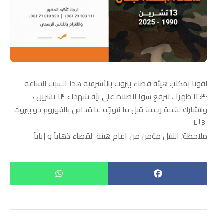
لقونا بمكتب هيئة قضاء بيروت بالأشرفية هذا السبت الساعة
١٢:٣٠ ظهراً ، تنرفع سوا الصلاة على نيّة شهداء ١٣ تشرين ،
ونتشارك لقمة رحمة قبل ما نتوجّه عالقداس بالفوروم دو بيروت
🇱🇧
ملاحظة؛ النقل مؤمن من امام هيئة القضاء ذهاباً و إياباً