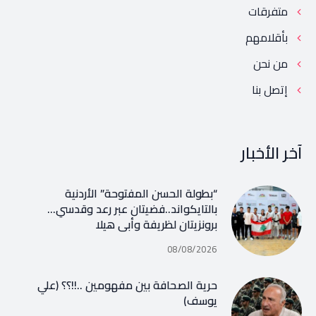
متفرقات
بأقلامهم
من نحن
إتصل بنا
آخر الأخبار
“بطولة الحسن المفتوحة” الأردنية
بالتايكواند..فضيتان عبر رعد وقدسي…
برونزيتان لظريفة وأبي هيلا
08/08/2026
حرية الصحافة بين مفهومين ..!!؟؟ (علي
يوسف)