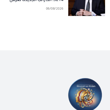
التعافي الاقتصادي وتناقض
06/08/2026
مبدأ الشراكة