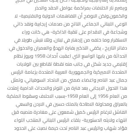
ويضرم نار الخلافات بمراكمة عوامل الحقد والحذر
والكمون.ولكن الاوضح أن التفاهمات الدولية والاقليمية- لا
الوعي اللبناني الجماعي الناتج من صدمات إيجابية ونقد ذاتي
وشجاعة في الاقدام على تنقية الذاكرة- هي كانت وراء
الاستقرار وما خلفه من إزدهار في لبنان، ولئلا ننبش طويلا في
دفاتر التاريخ ، يكفي التذكير بفترة الهدؤ والعمران والدخول في
الحداثة من بابها الواسع التي اعقبت أحداث 1958 وبروز نظام
إقليمي جديد شكل في جانب منه نقطة تقاطع بين الولايات
المتحدة الاميركية والجمهورية العربية المتحدة بزعامة الرئيس
جمال عبد الناصر واغضاء ضمني من الاتحاد السوفياتي، وتمثل
هذا التحول الايجابي بعد فترة من التوتر والاحداث الدامية إمتدت
من العام 1956 إلى العام 1958-بسبب الاحلاف وسقوط الملكية
بالعراق ومحاولة الاطاحة بالملك حسين في الاردن والسعي
الفاشل لارغام الرئيس كميل شمعون على مغادرة منصبه قبل
انتهاء ولايته الدستورية- بلقاء الرئيس اللبناني المنتخب اللواء
فؤاد شهاب والرئيس عبد الناصر تحت خيمة نصبت على الحدود