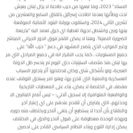
الاسناد” 2023، وما تبعها من حرب طاحنة لا يزال لبنان يعيش
تحت وطأتها بعدما اطاحت إسرائيل باتفاق السابع والعشرين من
تشرين الثاني 2024، واستقوت بورقة البنود الثمانية الموقعة
بينها وبين واشنطن لجهة تغطية اي خرق تعمد اليه “بذريعة
الضرورة الامنية”. وهنا لا يمكن القفز فوق الدور الايراني المباشر
وغير الموارب الذي يتصدر المشهد في دعم ” حزب الله” على
جميع المستويات . كما يجب الاقرار انه في جميع المراحل التي مر
بها لبنان منذ منتصف الستينيات حتى اليوم لم ينحسر ظل الدولة
العبرية، ولو بأشكال شتى وكان لتدخلاتها أثر يتجاوز الاسباب
العسكرية والامنية التي تتذرع بها، وهو امر يستحق التوقف عنده
مفصلا. في الخلاصة لا يمكن، بناء على المعطيات التاريخية
والواقعية المتوافرة إلا تسجيل آلاتي: – ليس أمام اللبنانيين الا
وحدتهم، التي يفترض أن تتقدم عندهم على اي إعتبار آخر.
والاقتناع بأن أحدا لا يستطيع أن يلغي آلاخر ويختطف منه دوره.
وبهذه الوحدة معطوفة على قبول آلاخر والحق في الاختلاف
يمكن إدارة التنوع وبناء النظام السياسي القادر على تحصين