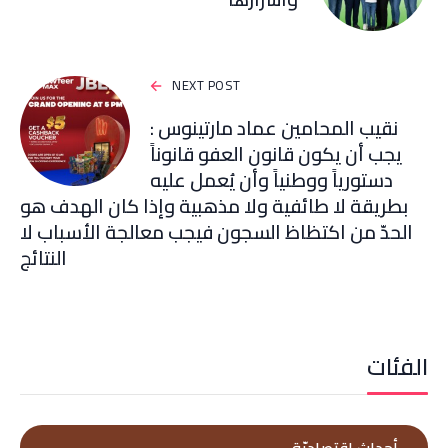
NEXT POST
نقيب المحامين عماد مارتينوس :
يجب أن يكون قانون العفو قانوناً
دستورياً ووطنياً وأن يُعمل عليه
بطريقة لا طائفية ولا مذهبية وإذا كان الهدف هو
الحدّ من اكتظاظ السجون فيجب معالجة الأسباب لا
النتائج
الفئات
أحداث إقتصاديّة