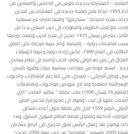
اللبنانية – المشتركة بجديدة يابوس في الخامس والعشرين من
آذار 1959، ايذانا بفتح صفحة جديدة في العلاقات بين البلدين.
خدمت هذه المرحلة ” عسكريتها” وتلاها فترات غير مستقرة
قادت مع تقلب الظروف والتطورات إلى حرب السنتين بدءا من
الثالث عشر من نيسان 1975. صحيح ان هذه الحرب وضعت اوزارها
بسبب تفاهمات دولية – إقليمية، وانتر عربية مرحلية، لكن إتفاق
الطائف في العام 1989، عكس إرادة دولية وعربية ( بإستثناء
العراق في زمن صدام)في وقف الحرب والسير في نظام سياسي
جديد ، استمد قوته من معادلات سياسية عرفت وقتها بالسين-
سين ورضى أميركي – فرنسي، بقي ثابتا رغم الاهتزازات، والحروب
الإسرائيلية المتنقلة وما نتج عنها من مواجهات، وتفاهمات
(تفاهم 26 نيسان 1996) عقب عملية ” عناقيد الغضب” التي
أقدمت عليها تل ابيب ، وصولا الى صدور قرار مجلس الامن
الدولي الرقم 1559 الذي كان نقطة تحول أعادت تشكيل
التوازنات الداخلية وتقليص قبضة النظام السوري السابق، وبدا
ذلك بوضوح بعد إغتيال الرئيس رفيق الحريري في الرابع عشر من
شباط 2005. وتستمر ” البانوراما” من حرب تموز 2006، وحرب”