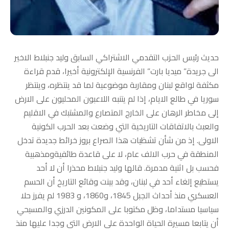
حديث رئيس الحزب التقدمي الاشتراكي السابق وليد جنبلاط الاخير
الى جريدة” ميديا بارت” الفرنسية الإلكترونية أخيرا، قدم قراءة
مكثفة لواقع لبنان ومقاربة موضوعية لما قد ينتظره، وينتظر
سوريا في طالع الايام، إذا لم يتنبه اللاعبون المحليون على الارض
إلى مخاطر الرهان على الخارج المتصارع والمشتبك في الاقليم
والعبث بالاتفاقات التاريخية التي وضعت بعد الحرب الكونية
الاولى. إذ من شأن تشظيات هذا الصراع بروز خرائط جديدة تدخل
المنطقة في حرب الالف عام، لا على قاعدة طائفيةومذهبية
فحسب بل اثنية مدمرة. قالها وليد جنبلاط محذرا أن لا أحد
يستطيع إلغاء أحد في لبنان، وقد بينت وقائع التاريخ أن الحسم
العسكري منذ أحداث الجبل 1845، و1860، و 1983 لم يفرز حلا
سياسيا مستداما، وظل مكتوبا على المكونين الدرزي والمسيحي
أن يتابعا مسيرة الحياة الواحدة على الارض التي وجدا عليها منذ