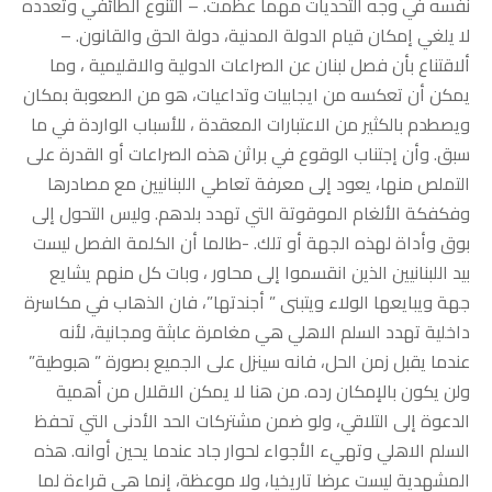
نفسه في وجه التحديات مهما عظمت. – التنوع الطائفي وتعدده
لا يلغي إمكان قيام الدولة المدنية، دولة الحق والقانون. –
ألاقتناع بأن فصل لبنان عن الصراعات الدولية والاقليمية ، وما
يمكن أن تعكسه من ايجابيات وتداعيات، هو من الصعوبة بمكان
ويصطدم بالكثير من الاعتبارات المعقدة ، للأسباب الواردة في ما
سبق. وأن إجتناب الوقوع في براثن هذه الصراعات أو القدرة على
التملص منها، يعود إلى معرفة تعاطي اللبنانيين مع مصادرها
وفكفكة الألغام الموقوتة التي تهدد بلدهم. وليس التحول إلى
بوق وأداة لهذه الجهة أو تلك. -طالما أن الكلمة الفصل ليست
بيد اللبنانيين الذين انقسموا إلى محاور ، وبات كل منهم يشايع
جهة ويبايعها الولاء ويتبنى ” أجندتها”، فان الذهاب في مكاسرة
داخلية تهدد السلم الاهلي هي مغامرة عابثة ومجانية، لأنه
عندما يقبل زمن الحل، فانه سينزل على الجميع بصورة ” هبوطية”
ولن يكون بالإمكان رده. من هنا لا يمكن الاقلال من أهمية
الدعوة إلى التلاقي، ولو ضمن مشتركات الحد الأدنى التي تحفظ
السلم الاهلي وتهيء الأجواء لحوار جاد عندما يحين أوانه. هذه
المشهدية ليست عرضا تاريخيا، ولا موعظة، إنما هي قراءة لما