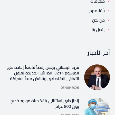
متفرقات
بأقلامهم
من نحن
إتصل بنا
آخر الأخبار
فريد البستاني يرفض رفضاً قاطعاً إعادة طرح
المرسوم 3214: الضرائب الجديدة تعرقل
التعافي الاقتصادي وتناقض مبدأ الشراكة
06/08/2026
إنجاز طبي استثنائي ينقذ حياة مولود خديج
بوزن 800 غرام!