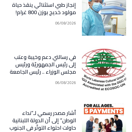
إنجاز طبي استثنائي ينقذ حياة
مولود خديج بوزن 800 غرام!
06/08/2026
في رسالتي دعم وخيبة وعتب
إلى رئيس الجمهوريّة ورئيس
مجلس الوزراء .. رئيس الجامعة
اللبنانية الثقافيّة في العالم
06/08/2026
(WLCU) يؤكد دعم الدّولة
أشار مصدر رسمي لـ”نداء
الوطن” إلى أن الدولة اللبنانية
حاولت احتواء التوتّر في الجنوب