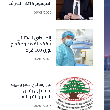
المرسوم 3214: الضرائب
الجديدة تعرقل التعافي
06/08/2026
الاقتصادي وتناقض
مبدأ الشراكة
إنجاز طبي استثنائي
ينقذ حياة مولود خديج
بوزن 800 غرام!
06/08/2026
في رسالتي دعم وخيبة
وعتب إلى رئيس
الجمهوريّة ورئيس
مجلس الوزراء .. رئيس
06/08/2026
الجامعة اللبنانية