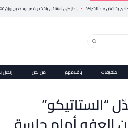
إنجاز طبي استثنائي ينقذ حياة مولود خديج بوزن 800 غرام!
متفرقات
بأقلامهم
من نحن
إتصل بن
ّل “الستاتيكو”
ن العفو أمام جلسة