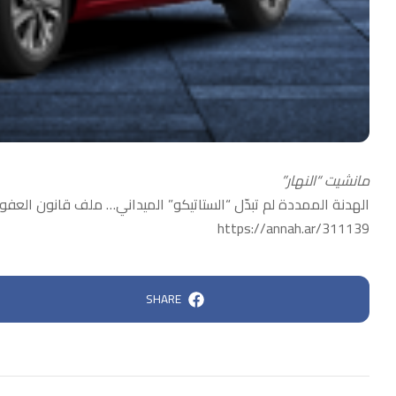
مانشيت “النهار”
الهدنة الممددة لم تبدّل “الستاتيكو” الميداني… ملف قانون العف
https://annah.ar/311139
SHARE