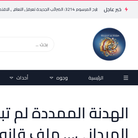
خبر عاجل
3: الضرائب الجديدة تعرقل التعافي الاقتصادي وتناقض مبدأ الشراكة
الرئيسية
وجوه
أحداث
الهدنة الممددة لم تبد
الميداني… ملف قانو