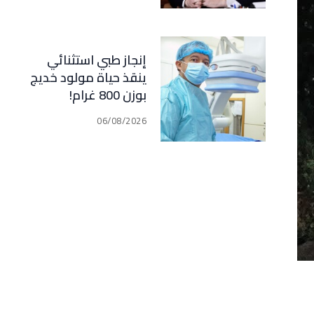
مبدأ الشراكة
إنجاز طبي استثنائي
ينقذ حياة مولود خديج
بوزن 800 غرام!
06/08/2026