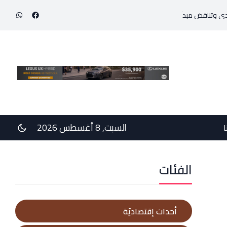
إنجاز طبي استثنائي ينقذ حياة مولود خديج بوزن 800 غرام!
السبت, 8 أغسطس 2026
ا
الفئات
أحداث إقتصاديّة