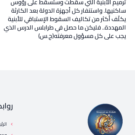
ترميم الأبنية التي سقطت وستسقط على رؤوس
ساكنيها. واستنفار كل أجهزة الدولة بعد الكارثة
يكلّف أكثر من تكاليف السقوط الإستباقي للأبنية
المهددة.. فليكن ما حصل في طرابلس الدرس الذي
يجب على كل مسؤول معرفته(ج.س)
رواب
الرئ