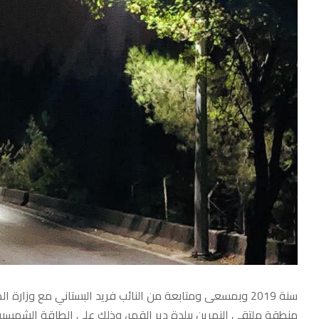
سنة 2019 وبمسعى ومتابعة من النائب فريد البستاني مع وزار
منطقة ملتقى النهرين ببلدة دير القمر، وذلك على الطاقة الشمسية. 