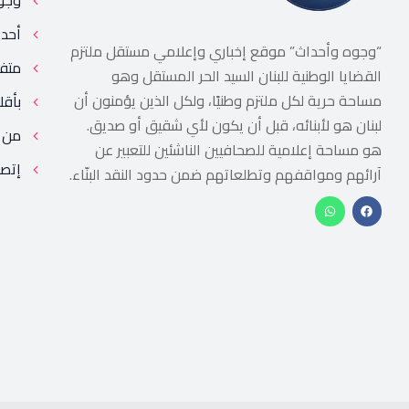
وجو
أحد
“وجوه وأحداث” موقع إخباري وإعلامي مستقل ملتزم
متف
القضايا الوطنية للبنان السيد الحر المستقل وهو
مساحة حرية لكل ملتزم وطنيًا، ولكل الذين يؤمنون أن
بأقل
لبنان هو لأبنائه، قبل أن يكون لأي شقيق أو صديق.
من 
هو مساحة إعلامية للصحافيين الناشئين للتعبير عن
إتصل
آرائهم ومواقفهم وتطلعاتهم ضمن حدود النقد البنّاء.