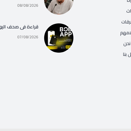
ه
08/08/2026
اث
رقات
قراءة في صحف اليو
امهم
07/08/2026
نحن
 بنا