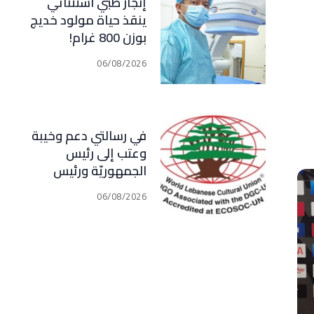
إنجاز طبي استثنائي
ينقذ حياة مولود خديج
بوزن 800 غرام!
06/08/2026
في رسالتي دعم وخيبة
وعتب إلى رئيس
الجمهوريّة ورئيس
مجلس الوزراء .. رئيس
06/08/2026
الجامعة اللبنانية
الثقافيّة في العالم
(WLCU) يؤكد دعم
الدّولة