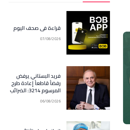
قراءة في صحف اليوم
07/08/2026
فريد البستاني يرفض
رفضاً قاطعاً إعادة طرح
المرسوم 3214: الضرائب
الجديدة تعرقل التعافي
06/08/2026
الاقتصادي وتناقض
مبدأ الشراكة