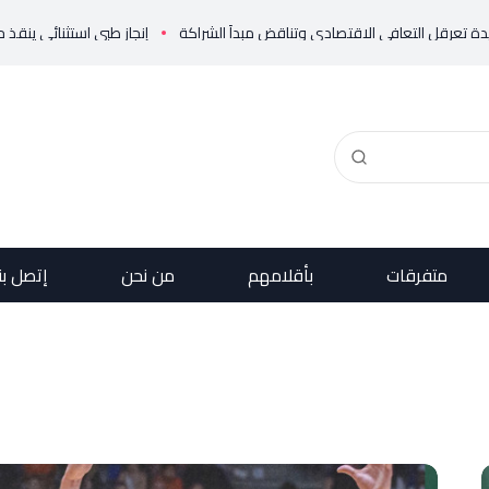
إنجاز طبي استثنائي ينقذ حياة مولود خديج بوزن
متفرقات
بأقلامهم
من نحن
إتصل بن