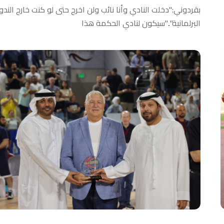
بقردوني:"دخلت النادي وأنا نائب ولن اخرج حتى لو كنت خارج الندو
البرلمانية".."سيكون لنادي الحكمة هذا