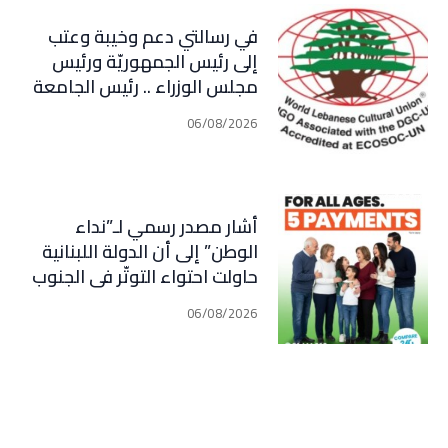
في رسالتي دعم وخيبة وعتب
إلى رئيس الجمهوريّة ورئيس
مجلس الوزراء .. رئيس الجامعة
اللبنانية الثقافيّة في العالم
06/08/2026
(WLCU) يؤكد دعم الدّولة
أشار مصدر رسمي لـ”نداء
الوطن” إلى أن الدولة اللبنانية
حاولت احتواء التوتّر في الجنوب
عبر إجراء سلسلة اتصالات
06/08/2026
دبلوماسية وأمنية، لكن عدم
تعاون “الحزب” من جهة، وإصرار
إسرائيل على ضرب كل تهديد من
جهة أخرى، يضعان الوضع أمام
احتمال تفجّر التصعيد