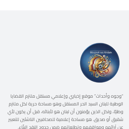
“وجوه وأحداث” موقع إخباري وإعلامي مستقل ملتزم القضايا
الوطنية للبنان السيد الحر المستقل وهو مساحة حرية لكل ملتزم
وطنيًا، ولكل الذين يؤمنون أن لبنان هو لأبنائه، قبل أن يكون لأي
شقيق أو صديق. هو مساحة إعلامية للصحافيين الناشئين للتعبير
عن آرائهم ومواقفهم وتطلعاتهم ضمن حدود النقد البنّاء.