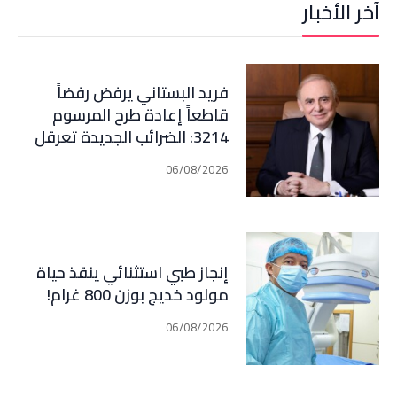
آخر الأخبار
فريد البستاني يرفض رفضاً
قاطعاً إعادة طرح المرسوم
3214: الضرائب الجديدة تعرقل
التعافي الاقتصادي وتناقض
06/08/2026
مبدأ الشراكة
إنجاز طبي استثنائي ينقذ حياة
مولود خديج بوزن 800 غرام!
06/08/2026