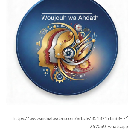
🔗 https://www.nidaalwatan.com/article/351371?t=33-
247069-whatsapp