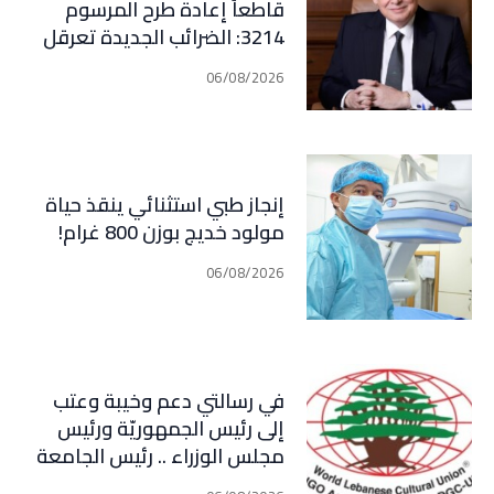
قاطعاً إعادة طرح المرسوم
3214: الضرائب الجديدة تعرقل
التعافي الاقتصادي وتناقض
06/08/2026
مبدأ الشراكة
إنجاز طبي استثنائي ينقذ حياة
مولود خديج بوزن 800 غرام!
06/08/2026
في رسالتي دعم وخيبة وعتب
إلى رئيس الجمهوريّة ورئيس
مجلس الوزراء .. رئيس الجامعة
اللبنانية الثقافيّة في العالم