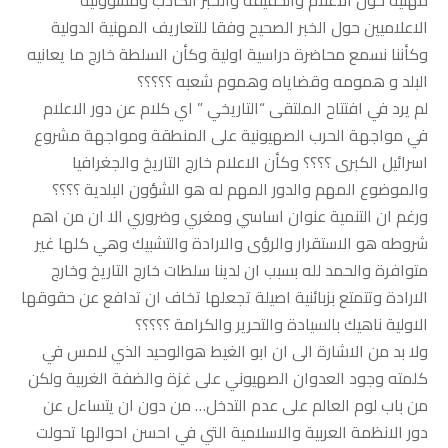
مهنية حول الاعلام والحقيقة والخبر الكاذب ومسؤولية
الاعلاميين حول الخبر الصحيح وفقا للتعاريف المهنية الدولية
وكأننا نسمع محاضرة دراسية اولية وكأن السلطة خارج ما يعانيه
البلد و همومه وقضاياه وهموم شعبه ؟؟؟؟؟
لم يرد في افتتاح الملتقى “التاريخي ” اي كلام عن دور الاعلام
في مواجهة الحرب الصهيونية على المنطقة ومواجهة مشروع
اسرائيل الكبرى ؟؟؟؟ وكأن الاعلام خارج التاريخ والجغرافيا
والموضوع المهم والدور المهم له هو الشؤون البلدية ؟؟؟؟
ورغم ان التنمية عنوان اساسي ومغري وضروري الا ان من اهم
شروطه هو الاستقرار والرؤى والارادة والتشبيك وهي كلها غير
متوافرة والحمد لله بسبب ان لدينا سلطات خارج التاريخ وخارج
الارادة وتتمتع بزبائنية اصيلة تجعلها تخاف ان تدافع عن حقوقها
الاولية ناهيك بالسيادة والتحرير والكرامة ؟؟؟؟؟
ولا بد من الاشارة الى ان ابو الغيط هوالوحيد الذي لامس في
كلمته وجود العدوان الصهيوني على غزة والضفة الغربية ولكن
من باب لوم العالم على عدم التدخل… من دون ان يتساءل عن
دور الانظمة العربية والاسلامية التي في احسن احوالها تحولت