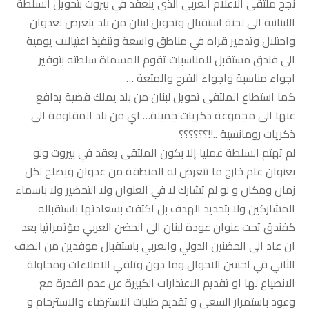
نجح ملتقى الاعلام العربي الذي ينعقد في بيروت بتحويل السلطة
اللبنانية الى لجنة استقبال وتحويل لبنان من بلد يتعرض لعدوان
واحتلال وتدمير قراه في مناطق واسعة وتنفيذ اغتيالات يومية
الى فندق مستقبل للمناسبات تقوم المسماة سلطته بتوفير
اجواء مناسبة واجواء الفرح والمتعة …
كما استطاع الملتقى تحويل لبنان من بلد يملك قضية يدافع
عنها الى مجموعة ذكريات جميلة… اي من بلد المقاومة الى
ذكريات رومانسية ..!!؟؟؟؟؟؟
لم تهتم السلطة عمليا إلا بكون الملتقى يعقد في بيروت ولو
بعنوان عام خارج ما تتعرض له المنطقة من عدوان ويصلح لكل
زمان ومكان و لو لم تشارك لا في العنوان ولا التحضير ولا باسماء
المشاركين ولا بتحديد الهدف بل اكتفت بسعادتها باستقباله
كفندق تحت عنوان عودة لبنان الى الحضن العربي مؤتمراتيا بعد
ان عاد الى الحضنين الدولي والعربي باستقبال موفدين من الصف
الثاني في احسن الاحوال وما دون وتلقي الاملاءات ومحاولة
الانصياع لها او تقديم الاعتذارات الكبيرة عن عدم القدرة مع
وعود باستمرار السعي و تقديم طلبات الاسترضاء والاسترحام و