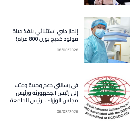
مبدأ الشراكة
إنجاز طبي استثنائي ينقذ حياة
مولود خديج بوزن 800 غرام!
06/08/2026
في رسالتي دعم وخيبة وعتب
إلى رئيس الجمهوريّة ورئيس
مجلس الوزراء .. رئيس الجامعة
اللبنانية الثقافيّة في العالم
06/08/2026
(WLCU) يؤكد دعم الدّولة