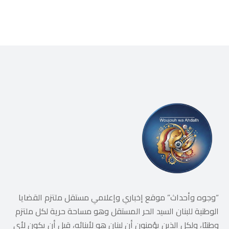
“وجوه وأحداث” موقع إخباري وإعلامي مستقل ملتزم القضايا
الوطنية للبنان السيد الحر المستقل وهو مساحة حرية لكل ملتزم
وطنيًا، ولكل الذين يؤمنون أن لبنان هو لأبنائه، قبل أن يكون لأي