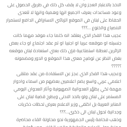
الاخذ بالاعتبار العجز وان لا يقف كل ذلك في طريق الحصول على
وعود مساعدات يعرف ااجميع انها وهمية وانها لا تتعدى
الحفاظ على لبنان في الموقع الزبائني الاسترزاقي الدافع لاستمرار
الانصياع والخنوع …؟؟؟
عجيب هذا الفكر الذي يعتقد انه كلما جاء موفد مهما كانت
جنسيته او موقعه عربيا او اجنبيا او تم عقد اجتماع او جاء بعض
الزائرين لعطلة استمتاعية فإن ذلك بعني استعادة لبنان موقعه
بغض النظر عن توضيح معنى هذا الموقع و الدور ومضمونه
؟؟؟؟؟
وعجيب هذا الفكر الذي عجز عن الاستفادة من عقد ملتقى
اعلامي عربي واسع يضم اعلاميين بعضهم من اسماء وادوار
مهمة لكي يظهّر العدوانية الصهيونية وآثار العدوان اليومي
المستمر على لبنان ولو بالحد الادنى ويطرح قضية لبنان على
المنابر العربية بل اكتفى وزير الاعلام بعرض لحظات ذكريات
وجدانية تحول لبنان الى ذكرى…؟؟؟
وذهب فخامة رئيس الجمهورية نحو محاولة القاء محاضرة