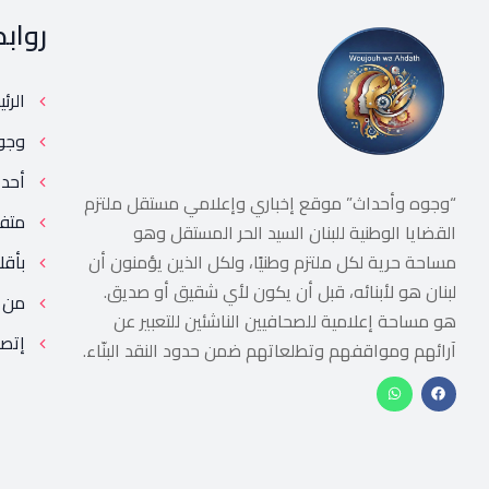
رواب
الرئ
وجو
أحد
“وجوه وأحداث” موقع إخباري وإعلامي مستقل ملتزم
متف
القضايا الوطنية للبنان السيد الحر المستقل وهو
مساحة حرية لكل ملتزم وطنيًا، ولكل الذين يؤمنون أن
بأقل
لبنان هو لأبنائه، قبل أن يكون لأي شقيق أو صديق.
من 
هو مساحة إعلامية للصحافيين الناشئين للتعبير عن
إتصل
آرائهم ومواقفهم وتطلعاتهم ضمن حدود النقد البنّاء.