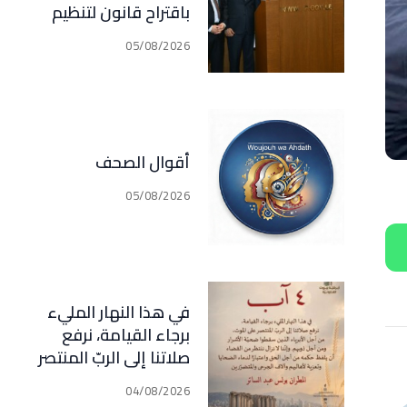
باقتراح قانون لتنظيم
أعمال الوساطة
05/08/2026
والتمثيل في مجال
التأمين الذي اصبح في
مرحلة النقاش الرسمي
أقوال الصحف
05/08/2026
في هذا النهار المليء
برجاء القيامة، نرفع
صلاتنا إلى الربّ المنتصر
على الموت، من أجل
04/08/2026
الأبرياء الذين سقطوا