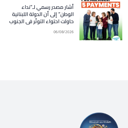
أشار مصدر رسمي لـ”نداء
الوطن” إلى أن الدولة اللبنانية
حاولت احتواء التوتّر في الجنوب
عبر إجراء سلسلة اتصالات
06/08/2026
دبلوماسية وأمنية، لكن عدم
تعاون “الحزب” من جهة، وإصرار
إسرائيل على ضرب كل تهديد من
جهة أخرى، يضعان الوضع أمام
احتمال تفجّر التصعيد