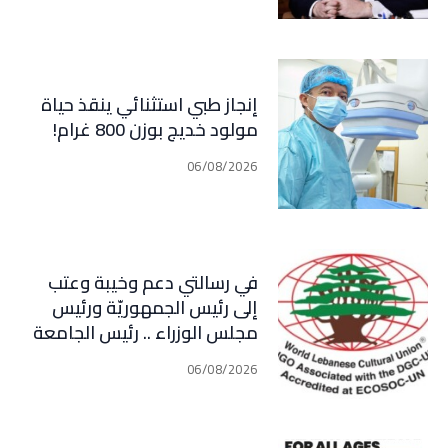
مبدأ الشراكة
إنجاز طبي استثنائي ينقذ حياة
مولود خديج بوزن 800 غرام!
06/08/2026
في رسالتي دعم وخيبة وعتب
إلى رئيس الجمهوريّة ورئيس
مجلس الوزراء .. رئيس الجامعة
اللبنانية الثقافيّة في العالم
06/08/2026
(WLCU) يؤكد دعم الدّولة