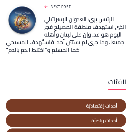
NEXT POST
الرئيس بري: العدو|ن الإسرائيلي
الذي استهدف منطقة المصيلح فجر
اليوم هو عد. و|ن على لبنان وأهله
جميعا، وما جرى لم يستثنِ أحدا فاستُهدف المسيحي
كما المسلم و”اختلط الدم بالدم”
الفئات
أحداث إقتصاديّة
أحداث رياضيّة