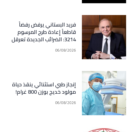
فريد البستاني يرفض رفضاً
قاطعاً إعادة طرح المرسوم
3214: الضرائب الجديدة تعرقل
التعافي الاقتصادي وتناقض
06/08/2026
مبدأ الشراكة
إنجاز طبي استثنائي ينقذ حياة
مولود خديج بوزن 800 غرام!
06/08/2026