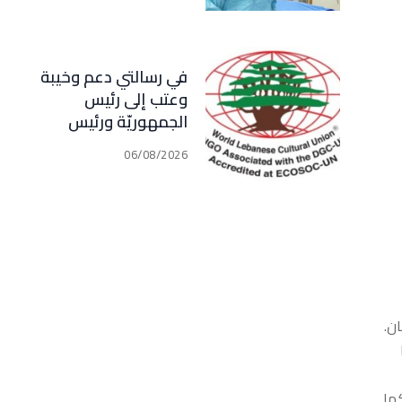
في رسالتي دعم وخيبة
وعتب إلى رئيس
الجمهوريّة ورئيس
مجلس الوزراء .. رئيس
06/08/2026
الجامعة اللبنانية
الثقافيّة في العالم
(WLCU) يؤكد دعم
الدّولة
ان.
كما