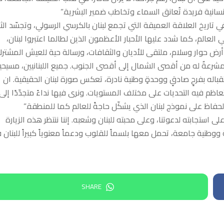
سانية فريدة تُعانق السماء وتخاطب ضمير البشرية.”
ي تاريخ العلاقة العميقة التي تجمع لبنان بالكرسي الرسولي، وتجسّد الث
في العالم، كما شدد عليها الأحبار الأعظمون الذين لطالما اعتبروا لبنان،
أرض حوار وسلام، ملتقى للأديان والثقافات، ورسالة حية للعيش المشترك
ه مشرعةٌ له من أقصى الشمال إلى أقصى الجنوب. جميع اللبنانيين، مسيحي
اله بفرحٍ صادقٍ ووحدةٍ وطنية نادرة، تعكس صورة لبنان الحقيقية. ان
 تتعاظم فيه التحديات على مختلف المستويات. ونرى فيها نداءً متجدّدًا إلى
حفاظ على نموذج لبنان الذي يشكّل حاجةً للعالم كما للمنطقة.”
لى استجابته لدعوتنا، وعلى محبته للبنان وشعبه. إننا ننتظر هذه الزيارة
 ووطنية جامعة، تحمل معها بلسماً للقلوب ودعماً معنوياً كبيراً للبنان 
SHARE