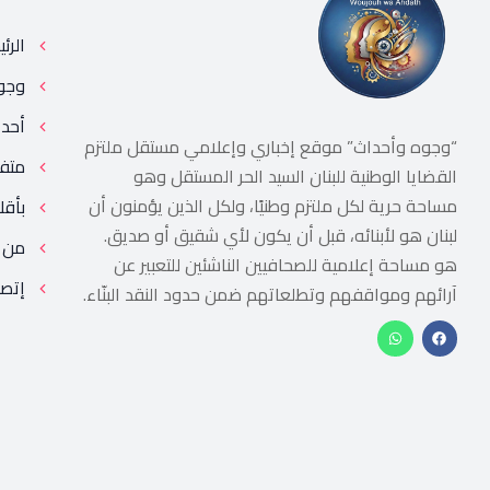
الرئ
وجو
أحد
“وجوه وأحداث” موقع إخباري وإعلامي مستقل ملتزم
متف
القضايا الوطنية للبنان السيد الحر المستقل وهو
مساحة حرية لكل ملتزم وطنيًا، ولكل الذين يؤمنون أن
بأقل
لبنان هو لأبنائه، قبل أن يكون لأي شقيق أو صديق.
من 
هو مساحة إعلامية للصحافيين الناشئين للتعبير عن
إتصل
آرائهم ومواقفهم وتطلعاتهم ضمن حدود النقد البنّاء.