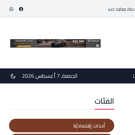
ديج بوزن 800 غرام!
في رسالتي دعم وخيبة وعتب إلى رئيس الجمهوريّة ورئيس مجلس الو
الجمعة, 7 أغسطس 2026
ا
الفئات
أحداث إقتصاديّة