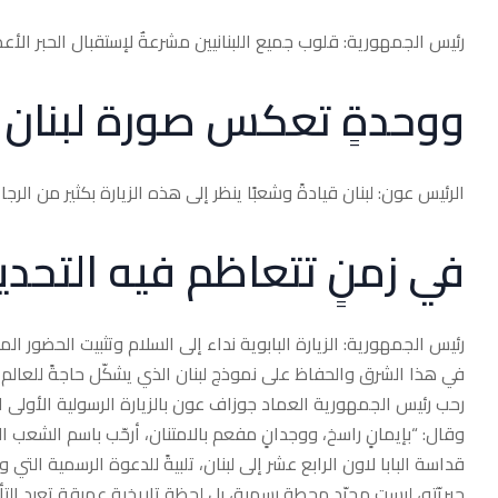
رئيس الجمهورية: قلوب جميع اللبنانيين مشرعةٌ لإستقبال الحبر الأعظ
ووحدةٍ تعكس صورة لبنان 
الرئيس عون: لبنان قيادةً وشعبًا ينظر إلى هذه الزيارة بكثير من الرجا
في زمنٍ تتعاظم فيه التحد
رئيس الجمهورية: الزيارة البابوية نداء إلى السلام وتثبيت الحضور ا
في هذا الشرق والحفاظ على نموذج لبنان الذي يشكّل حاجةً للعالم
رحب رئيس الجمهورية العماد جوزاف عون بالزيارة الرسولية الأولى الت
وقال: “بإيمانٍ راسخ، ووجدانٍ مفعم بالامتنان، أرحّب باسم الشعب الل
قداسة البابا لاون الرابع عشر إلى لبنان، تلبيةً للدعوة الرسمية التي 
حبريّته، ليست مجرّد محطة رسمية، بل لحظة تاريخية عميقة تعيد التأك