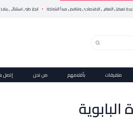
إنجاز طبي استثنائي ينقذ حياة مولود خ
متفرقات
بأقلامهم
من نحن
إتصل بن
 البابوية