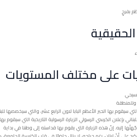
م بفرحٍ
الحقيقية
ء
يات على مختلف المستويات
لمسيحي
 وللمنطقة
ي سيقوم بها الحبر الأعظم البابا لاون الرابع عشر، والتي سيخصصها للبن
بناني بإعلان الكرسي الرسولي الزيارة الرسولية التاريخية التي سيقوم بها
وجّهتُها إليه. إنّ هذه الزيارة التي يقوم بها قداسته إلى وطننا في بداية
يد على أنّ لبنان، رغم جراحه، لا يزال حاضرًا في قلب الكنيسة الجامعة، 