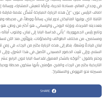
في وجدان العالم، مساحة للحرية، وأرضًا للعيش المشترك، ورسالة إن
اضاف الرئيس عون: “إنّ هذه الزيارة المباركة تُشكّل علامة فارقة ف
الثابتة التي يوليها الفاتيكان لدور لبنان، رسالةً ووطناً، في محيطه و
بتعدديته الفريدة، وبإرثه الروحي والإنساني، هو أكثر من وطن، هو 
وتابع رئيس الجمهورية: “يأتي قداسة البابا إلى لبنان، وقلوب أبنائ
ومسلمين، من مختلف الطوائف والمكوّنات، يتهيّأون منذ الآن لاستقب
لبنان قيادةً وشعبًا، ينظر إلى هذه الزيارة بكثير من الرجاء، في زمنٍ
السلام، وإلى تثبيت الحضور المسيحي الأصيل في هذا الشرق، وإلى ال
وختم بالقول: “أتوجّه بالشكر العميق لقداسة البابا لاون الرابع عشر ع
التاريخية بكثير من الرجاء والفرح، مؤمنين بأنها ستكون محطة روحية
مسيرته نحو النهوض والاستقرار”.
SHARE