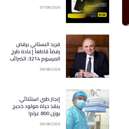
07/08/2026
فريد البستاني يرفض
رفضاً قاطعاً إعادة طرح
المرسوم 3214: الضرائب
الجديدة تعرقل التعافي
06/08/2026
الاقتصادي وتناقض
مبدأ الشراكة
إنجاز طبي استثنائي
ينقذ حياة مولود خديج
بوزن 800 غرام!
06/08/2026