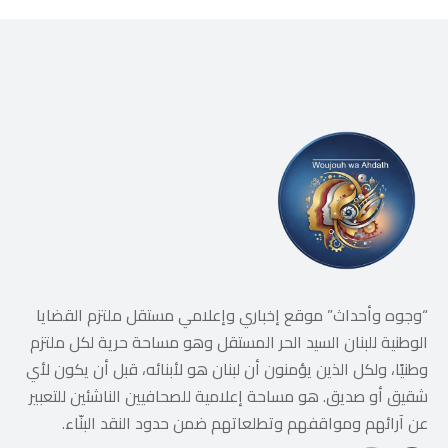
“وجوه وأحداث” موقع إخباري وإعلامي مستقل ملتزم القضايا
الوطنية للبنان السيد الحر المستقل وهو مساحة حرية لكل ملتزم
وطنيًا، ولكل الذين يؤمنون أن لبنان هو لأبنائه، قبل أن يكون لأي
شقيق أو صديق. هو مساحة إعلامية للصحافيين الناشئين للتعبير
عن آرائهم ومواقفهم وتطلعاتهم ضمن حدود النقد البنّاء.