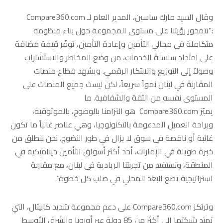
وقال السيد مارك ساسين، المدير العام لـ Compare360.com
:”تتمحور رؤيتنا على مستوى المجموعة حول بناء منظومة
متكاملة في مجالي التأمين وإعادة التأمين، توفّر قيمة مضافة
على امتداد سلسلة الخدمات، من وضع المخاطر والاستشارات
وصولاً إلى التوزيع والابتكار الرقمي. ويشهد قطاع منصات
المقارنة في لبنان نمواً سريعاً، لكن ليست جميع المنصات على
المستوى نفسه من الثقة والشفافية. ما
يميّز Compare360.com هو التزامنا بالوضوح، بالموثوقية،
وبراحة العميل المدعومة بالتكنولوجيا، وهي عناصر غالباً ما تكون
غائبة أو ناقصة في سوق لا يزال في طور النضوج. نحن ننطلق من
خبرة طويلة في الإمارات، أحد أكثر أسواق التأمين ديناميكية في
المنطقة، ونستفيد من تجربتنا الريادية في لبنان، مع مقاربة
استراتيجية تضع البعد المحلي في صلب كل خطوة”.
وترتكز Compare360.com على دعم مجموعة شديد كابيتال، التي
تمتد شبكتها إلى أكثر من 85 دولة عبر أوروبا والشرق الأوسط