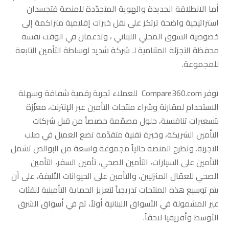
أما الانطلاقة الجديدة والهوية المتجدّدة للمنصة فتجسدان
استراتيجية واضحة ترتكز على نقل خبرات إقليمية متراكمة إلى
خصوصية السوق المحلي اللبناني ، وتدعمان في الوقت نفسه
محفظة التجزئة المتنامية لـ شركة شديد لوساطة التأمين التابعة
للمجموعة.
توفر Compare360.com للعملاء تجربة رقمية شفافة وسهلة
الاستخدام لمقارنة وشراء منتجات التأمين عبر الإنترنت، معزّزة
بتسعيرات تنافسية، حلول مصمّمة خصيصاً من قبل شركات
التأمين الشريكة، وخبرة تقنية متقدّمة تضع العميل في صلب
التجربة. وتطرح المنصة حالياً مجموعة واسعة من البوالص تشمل
التأمين على السيارات، التأمين الصحي، تأمين السفر، التأمين
الصحي للعمّال المنزليين، والتأمين على الحيوانات الأليفة، على أن
يتم توسيع هذه المنتجات تدريجياً لتعزيز الحماية التأمينية للفئات
غير المشمولة في الأسواق اللبنانية أولاً، ثم في أسواق الشرق
الأوسط وأفريقيا لاحقاً.