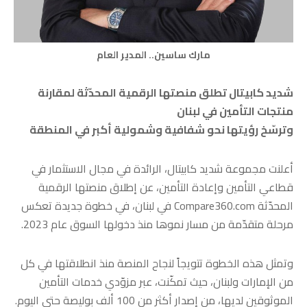
مارك ساسين.. المدير العام
شديد كابيتال تطلق منصتها الرقمية المحدّثة لمقارنة
منتجات التأمين في لبنان
وترسّخ رؤيتها نحو شفافية وشمولية أكبر في المنطقة
أعلنت مجموعة شديد كابيتال، الرائدة في مجال الاستثمار في
قطاعي التأمين وإعادة التأمين، عن إطلاق منصتها الرقمية
المحدّثة Compare360.com في لبنان، في خطوة جديدة تعكس
مرحلة متقدّمة من مسار نموها منذ دخولها السوق عام 2023.
وتمثل هذه الخطوة تتويجاً لنجاح المنصة منذ انطلاقتها في كل
من الإمارات ولبنان، حيث تمكّنت، عبر مزوّدي خدمات التأمين
الموثوقين لديها، من إصدار أكثر من 100 ألف بوليصة حتى اليوم.