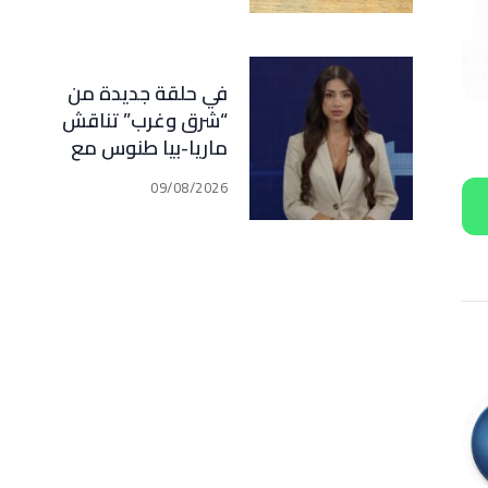
في حلقة جديدة من
“شرق وغرب” تناقش
ماريا-بيا طنوس مع
ضيفيها ملفات تمتد من
09/08/2026
لبنان وإيران إلى إسبانيا
والمغرب: مفاوضات،
صراع نفوذ، ومعركة
مضائق مفتوحة على
المفاجآت