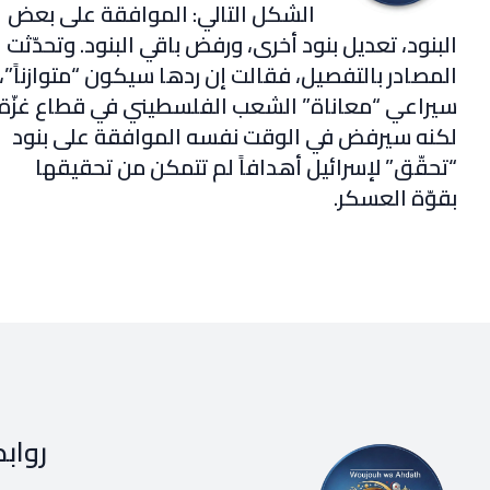
الشكل التالي: الموافقة على بعض
البنود، تعديل بنود أخرى، ورفض باقي البنود. وتحدّثت
المصادر بالتفصيل، فقالت إن ردها سيكون “متوازناً”،
سيراعي “معاناة” الشعب الفلسطيني في قطاع غزّة،
لكنه سيرفض في الوقت نفسه الموافقة على بنود
“تحقّق” لإسرائيل أهدافاً لم تتمكن من تحقيقها
بقوّة العسكر.
رواب