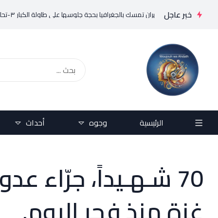
خبر عاجل
الرئيسية
وجوه
أحداث
70 شـهـيداً، جرّاء ع
غزة منذ فجر اليوم.