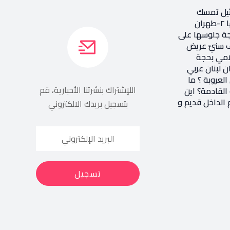
 ١- إسرائيل تمسك
بالاستقرار بحجة امنها ٢-طهران
جة جلوسها على
ار ٣-تحالف سنيّ عريض
لامي بحجة
ن لبنان عربي
العروبة ؟ ما
اللإشتراك بنشرتنا الأخبارية، قم
لقادمة؟ اين
 الداخل قديم و
بتسجيل بريدك الالكتروني