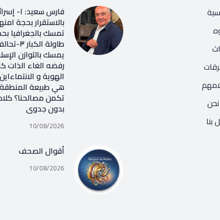
فارس سعيد:
يسية
ه
تمسك بالجغرافيا بح
طاولة الكب
اث
يمسك بالتوازن الإس
رفضه الغاء الذات كا
رقات
الهوية و الانتماءاين 
امهم
هي طبيعة المنطقة ا
تكمن مصالحنا؟ كلام
نحن
بدون جدوى
 بنا
10/08/2026
أقوال الصحف
10/08/2026