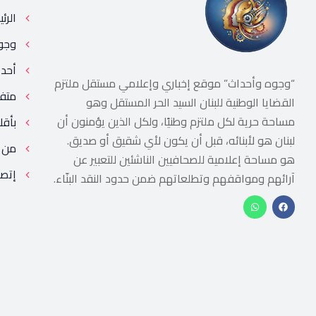
الرئ
وجو
أحد
“وجوه وأحداث” موقع إخباري وإعلامي مستقل ملتزم
متف
القضايا الوطنية للبنان السيد الحر المستقل وهو
مساحة حرية لكل ملتزم وطنيًا، ولكل الذين يؤمنون أن
بأقل
لبنان هو لأبنائه، قبل أن يكون لأي شقيق أو صديق.
من 
هو مساحة إعلامية للصحافيين الناشئين للتعبير عن
إتصل
آرائهم ومواقفهم وتطلعاتهم ضمن حدود النقد البنّاء.