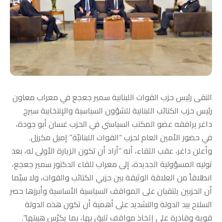
التقى رئيس حزب القوات اللبنانية سمير جعجع في معراب معاون
رئيس حزب الكتائب اللبنانية للشؤون السياسية والإنتخابية سيرج
داغر يرافقه عضو المكتب السياسي في الحزب غسان أبو جودة،
في حضور الأمين العام لحزب “القوات اللبنانيّة” إميل مكرزل.
وأعلن داغر، عقب اللقاء، أنه “أراد أن تكون الزيارة الأولى له، بعد
توليه المسؤولية الجديدة، إلى معراب للقاء الدكتور سمير جعجع،
انطلاقاً من العلاقة الوثيقة بين حزبي الكتائب والقوات، ولا سيّما
أن الحزبين يلتقيان على المواقف السياسية الأساسية وأبرزها حصر
السلاح بيد الدولة والتشديد على أهمية أن تكون هذه الدولة
قوية وقادرة على إتخاذ مواقف تليق بها، بما يكرّس هيبتها”.