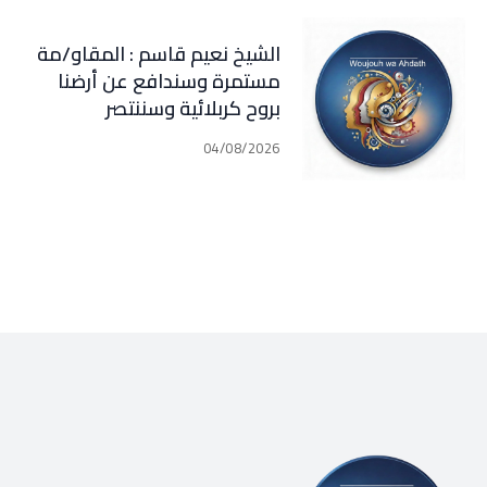
حكمه من أجل الحق واعتبارًا
لدماء الضحايا وتعزية لأهاليهم
الشيخ نعيم قاسم : المقاو/مة
وآلاف الجرحى
مستمرة وسندافع عن أرضنا
والمتضررين(المطران بولس عبد
بروح كربلائية وسننتصر
الساتر)
04/08/2026