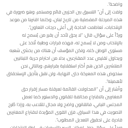
واضحة”.
ولفت إلى أن” التنسيق بين الحزبين قائم ومستمر، وهو ضرورة في
هذه المرحلة المفصلية من تاريخ لبنان، وكلما اقتربنا من موعد
الإنتخابات، تعاظمت الحاجة إلى أعلى درجات التعاون”.
وردّاً على سؤال، قال: “لا يحق لأحد أن يقرر من يُسمح له
بالإنتخاب ومن لا يُسمح له، فهذه قرارات وطنية تُتخذ على
مستوى الوطن كله، ولكن المؤسف أن هناك من يخشى شعبه
ويحاول تقليص عدد المقترعين، بدلا من احترام حرية اللبنانيين
المنتشرين الذين هم أكثر استقلالية بقرارهم، وبالتالي نحن
سنخوض هذه المعركة حتى النهاية، ولن نقبل بتأجيل الإستحقاق
لأهميته”.
وأشار إلى أن “المحاولات القائمة لعرقلة مسار إقرار حق
المغتربين بالاقتراع مخالفة للقانون والدستور كما لعمل
المجلس النيابي، فالقانون واضح ولا مجال للتلاعب به، وإذا طُرح
التصويت في هذا السياق، فإن القوى المؤيدة لاقتراع المغتربين
قادرة على تحقيق التعديل المطلوب”.
ورداً على سؤال حول إمكان السير بالتسويات في إطار الإنتخابات