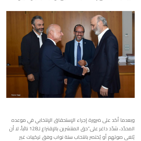
وبعدما أكد على ضرورة إجراء الإستحقاق الإنتخابي في موعده
المحدّد، شدّد داغر على”حق المنتشرين بالإقتراع لـ128 نائباً، لا أن
يُلغى صوتهم أو يُختصر بانتخاب ستة نواب وفق تركيبات غير