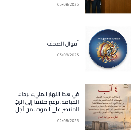
في مجال التأمين الذي اصبح في
05/08/2026
مرحلة النقاش الرسمي
أقوال الصحف
05/08/2026
في هذا النهار المليء برجاء
القيامة، نرفع صلاتنا إلى الربّ
المنتصر على الموت، من أجل
الأبرياء الذين سقطوا ضحيّة
04/08/2026
الأشرار ومن أجل ذويهم. وإننا لا
نزال ننتظر من القضاء أن يلفظ