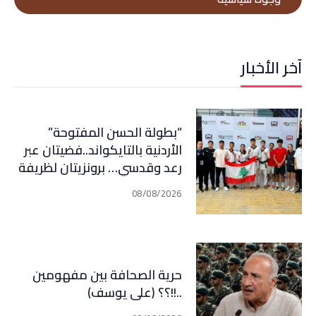
آخر الأخبار
“بطولة الحسن المفتوحة”
الأردنية بالتايكواند..فضيتان عبر
رعد وقدسي… برونزيتان لظريفة
وأبي هيلا
08/08/2026
حرية الصحافة بين مفهومين
..!!؟؟ (علي يوسف)