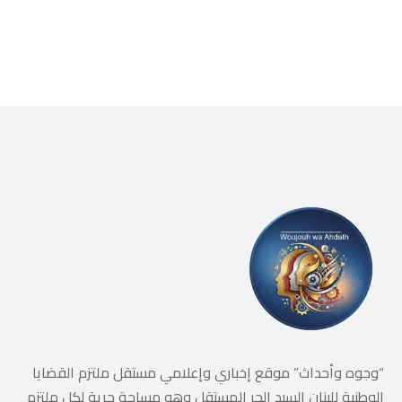
“وجوه وأحداث” موقع إخباري وإعلامي مستقل ملتزم القضايا
الوطنية للبنان السيد الحر المستقل وهو مساحة حرية لكل ملتزم