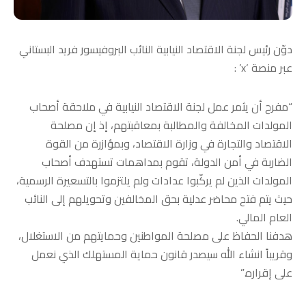
دوّن رئيس لجنة الاقتصاد النيابية النائب البروفيسور فريد البستاني
عبر منصة ‘x’ :
“مفرح أن يثمر عمل لجنة الاقتصاد النيابية في ملاحقة أصحاب
المولدات المخالفة والمطالبة بمعاقبتهم، إذ إن مصلحة
الاقتصاد والتجارة في وزارة الاقتصاد، وبمؤازرة من القوة
الضاربة في أمن الدولة، تقوم بمداهمات تستهدف أصحاب
المولدات الذين لم يركّبوا عدادات ولم يلتزموا بالتسعيرة الرسمية،
حيث يتم فتح محاضر عدلية بحق المخالفين وتحويلهم إلى النائب
العام المالي.
هدفنا الحفاظ على مصلحة المواطنين وحمايتهم من الاستغلال،
وقريباً انشاء الله سيصدر قانون حماية المستهلك الذي نعمل
على إقراره.”