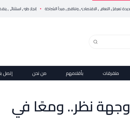
إنجاز طبي استثنائي ينقذ حياة مولود خديج
متفرقات
بأقلامهم
من نحن
إتصل بن
وجهة نظر.. ومعًا في