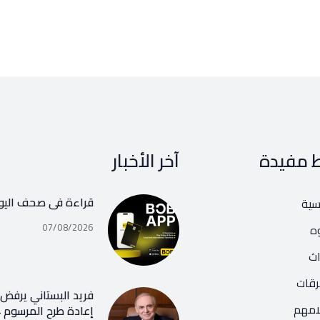
ط مفيدة
آخر الأخبار
قراءة في صحف اليو
يسية
07/08/2026
ه
اث
رقات
فريد البستاني يرفض ر
امهم