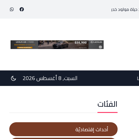
 بوزن 800 غرام!
في رسالتي دعم وخيبة وعتب إلى رئيس الجمهوريّة ورئيس مجلس الوزرا
السبت, 8 أغسطس 2026
ا
الفئات
أحداث إقتصاديّة