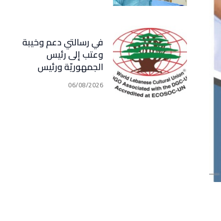
في رسالتي دعم وخيبة
وعتب إلى رئيس
الجمهوريّة ورئيس
مجلس الوزراء .. رئيس
06/08/2026
الجامعة اللبنانية
الثقافيّة في العالم
(WLCU) يؤكد دعم
الدّولة