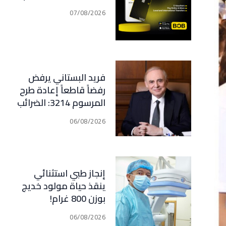
07/08/2026
فريد البستاني يرفض
رفضاً قاطعاً إعادة طرح
المرسوم 3214: الضرائب
الجديدة تعرقل التعافي
06/08/2026
الاقتصادي وتناقض
مبدأ الشراكة
إنجاز طبي استثنائي
ينقذ حياة مولود خديج
بوزن 800 غرام!
06/08/2026