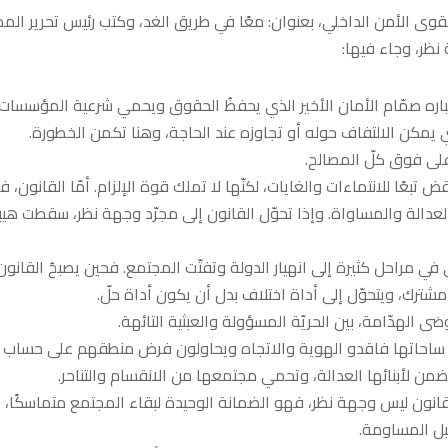
قوى الأمن الداخلي، بعنوان: معًا في طريق الغد، وكتب رئيس تحرير المج
نظر، وجاء فيها:
عتباره صمّام الأمان الأخير الذي يحفظُ الحقوق ويحمي شرعية المؤسسات.
ي يمكن الالتفاف حوله أو تجاوزه عند الحاجة، وهنا تكمن الخطورة.
لى فوق كلّ المصالح.
قض تبعًا للانتماءات والغايات، لكنّها لا تملك قوة الإلزام. أمّا القانون، 
لعدالة والمساواة. وإذا تحوّل القانون إلى مجرّد وجهة نظر، سقطت هيب
ّى في مراحل كثيرة إلى انهيار الدولة وتفتّت المجتمع. فحين يصبحُ القانون
شترك، ويتحوّل إلى أداة اختلاف بدل أن يكون أداة حلّ.
ضى الهدّامة، بين الحريّة المسؤولة والعبثية التائهة.
 في ساحاتها فاقدو الهوية والاتجاه ويحاولون فرض منطقهم على حساب
تضمن لأبنائها العدالة، وتحمي مجتمعها من الانقسام والتناحر.
لقانون ليس وجهة نظر، فهو الضمانة الوحيدة لبقاء المجتمع متماسكًا،
بل المساومة.