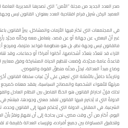
صدر العدد الجديد من مجلة “الأمن” التي تصدرها المديرية العامة ل
العميد الركن شربل فرام افتتاحية العدد بعنوان: القانون ليس وجهة 
في المجتمعات التي تكثر فيها الأزمات والمشاكل، يبرزُ القانون با
غير أنّ البعض، عن جهالة أو عن قصد، يتعامل معه وكأنّه مجرّد رأ
فالقانون ليس وجهة نظر، بل هو منظومة قواعد ملزمة، ومرجع أع
الآراء قد تتعدّد بتعدّد أشخاصها، أكانوا أفرادًا أو جماعات، وقد تتنا
قاعدةٌ عامة مجرّدة، وُضعت لتنظيم الحياة المشتركة وفق معايير ا
وضاع مبدأ العدالة، ليحلّ محلّه منطقُ القوة والفوضى.
وتاريخُنا حافلٌ بالأمثلة التي تبرهن على أنّ غيابَ سلطة القانون أد
مرتهنًا للأهواء الشخصية والمصالح السياسية، يفقد معناه كمرجع م
لذلك فإنّ احترامَ القانون هو الخطّ الفاصل بين النظام العادل والفو
الدولةُ التي لا يُحترم فيها القانون تفقد معنى وجودها، فينتشر
الشرعية. في المقابل، الدولة التي يُحتكم فيها إلى القانون وحده، 
اليوم، أكثر من أي وقت مضى، نحن بحاجة إلى أن نفهمَ ونقرّ بأنّ ا
ولتحقيق المساواة بين جميع أفراده، ولإرساء العدالة كقيمة لا تق