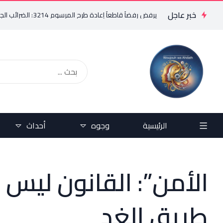
خبر عاجل
ريد البستاني يرفض رفضاً قاطعاً إعادة طرح المرسوم 3214: الضرائب الجديدة تعرقل التعافي الاقتصادي وتناقض مبدأ الشراكة
الرئيسية
وجوه
أحداث
الأمن”: القانون ليس 
طريق الغد