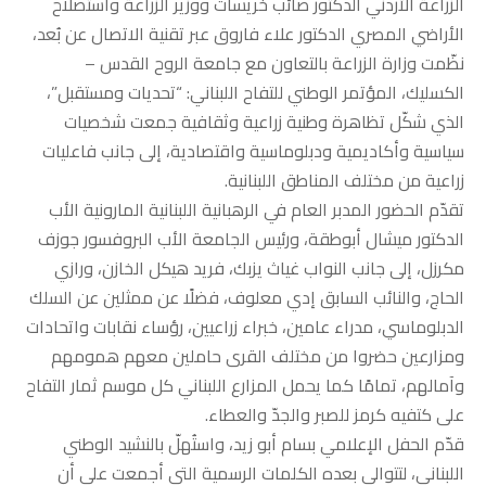
الزراعة الأردني الدكتور صائب خريسات ووزير الزراعة واستصلاح
الأراضي المصري الدكتور علاء فاروق عبر تقنية الاتصال عن بُعد،
نظّمت وزارة الزراعة بالتعاون مع جامعة الروح القدس –
الكسليك، المؤتمر الوطني للتفاح اللبناني: “تحديات ومستقبل”،
الذي شكّل تظاهرة وطنية زراعية وثقافية جمعت شخصيات
سياسية وأكاديمية ودبلوماسية واقتصادية، إلى جانب فاعليات
زراعية من مختلف المناطق اللبنانية.
تقدّم الحضور المدبر العام في الرهبانية اللبنانية المارونية الأب
الدكتور ميشال أبوطقة، ورئيس الجامعة الأب البروفسور جوزف
مكرزل، إلى جانب النواب غياث يزبك، فريد هيكل الخازن، ورازي
الحاج، والنائب السابق إدي معلوف، فضلًا عن ممثلين عن السلك
الدبلوماسي، مدراء عامين، خبراء زراعيين، رؤساء نقابات واتحادات
ومزارعين حضروا من مختلف القرى حاملين معهم همومهم
وآمالهم، تمامًا كما يحمل المزارع اللبناني كل موسم ثمار التفاح
على كتفيه كرمز للصبر والجدّ والعطاء.
قدّم الحفل الإعلامي بسام أبو زيد، واستُهلّ بالنشيد الوطني
اللبناني، لتتوالى بعده الكلمات الرسمية التي أجمعت على أن