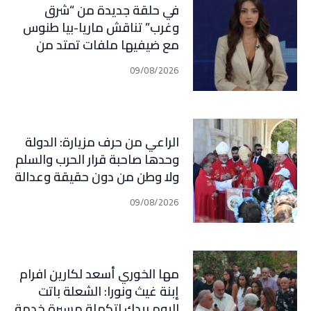
في حلقة جديدة من “شرق
وغرب” تناقش ماريا-بيا طنوس
مع ضيفيها ملفات تمتد من
لبنان وإيران إلى إسبانيا
09/08/2026
والمغرب: مفاوضات، صراع نفوذ،
ومعركة مضائق مفتوحة على
المفاجآت
الراعي من حرف مزيارة: الدولة
وحدها صاحبة قرار الحرب والسلم
ولا وطن من دون حقيقة وعدالة
ومحاسبة
09/08/2026
مها الخوري أسعد لكارين افرام
إبنة غيث ونورا: الشعلة باتت
اليوم بيدك لتكملة مسيرة خدمة