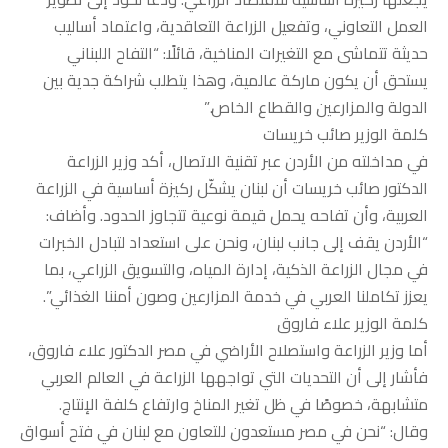
العمل التعاوني، وتفعيل الزراعة التعاقدية، واعتماد أساليب
حديثة تتماشى مع التغيرات المناخية، قائلًا: “التفاح اللبناني
يستحق أن يكون ماركة عالمية، وهذا يتطلب شراكة جدية بين
الدولة والمزارعين والقطاع الخاص.”
كلمة الوزير صائب خريسات
في مداخلته من الأردن عبر تقنية الاتصال، أكد وزير الزراعة
الدكتور صائب خريسات أن لبنان يشكّل ركيزة أساسية في الزراعة
العربية، وأن تفاحه يحمل قيمة نوعية تتجاوز الحدود. وأضاف:
“الأردن يقف إلى جانب لبنان، ونحن على استعداد لتبادل الخبرات
في مجال الزراعة الذكية، إدارة المياه، والتسويق الزراعي، بما
يعزز تكاملنا العربي في خدمة المزارعين وصون أمننا الغذائي”.
كلمة الوزير علاء فاروق
أما وزير الزراعة واستصلاح الأراضي في مصر الدكتور علاء فاروق،
فأشار إلى أن التحديات التي تواجهها الزراعة في العالم العربي
متشابهة، خصوصًا في ظل تغير المناخ وارتفاع كلفة الإنتاج.
وقال: “نحن في مصر مستعدون للتعاون مع لبنان في فتح أسواق