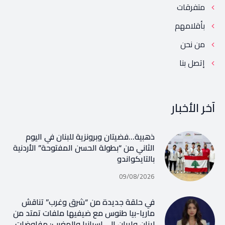
متفرقات
بأقلامهم
من نحن
إتصل بنا
آخر الأخبار
ذهبية…فضيتان وبرونزية للبنان في اليوم
الثاني من “بطولة الحسن المفتوحة” الأردنية
بالتايكواندو
09/08/2026
في حلقة جديدة من “شرق وغرب” تناقش
ماريا-بيا طنوس مع ضيفيها ملفات تمتد من
لبنان وإيران إلى إسبانيا والمغرب: مفاوضات،