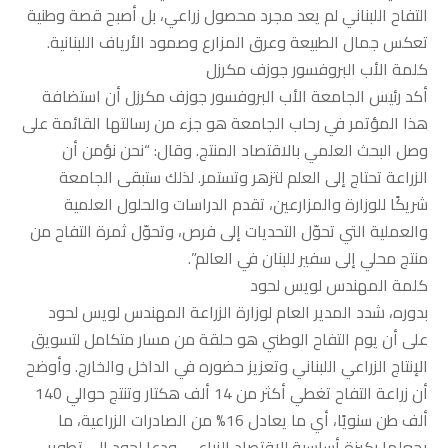
التفاح اللبناني لم يعد مجرد محصول زراعي، بل أصبح قصة وطنية
تعكس جمال الطبيعة وعرق المزارع وصمود الأرياف اللبنانية.
كلمة الأب البروفسور جوزف مكرزل
أكد رئيس الجامعة الأب البروفسور جوزف مكرزل أن استضافة
هذا المؤتمر في رحاب الجامعة هو جزء من رسالتها القائمة على
وصل البحث العلمي بالاقتصاد المنتج. وقال: “نحن نؤمن أن
الزراعة تحتاج إلى العلم لتزهر وتستمر. لذلك ستبقى الجامعة
شريكًا للوزارة والمزارعين، تقدم الدراسات والحلول العلمية
والعملية التي تحوّل التحديات إلى فرص، وتحوّل ثمرة التفاح من
منتج محلي إلى سفير للبنان في العالم”.
كلمة المهندس لويس لحود
بدوره، شدد المدير العام لوزارة الزراعة المهندس لويس لحود
على أن يوم التفاح الوطني هو حلقة من مسار متكامل لتسويق
الإنتاج الزراعي اللبناني وتعزيز حضوره في الداخل والخارج. وأوضح
أن زراعة التفاح تغطي أكثر من 14 ألف هكتار وتنتج حوالي 140
ألف طن سنويًا، أي ما يعادل 16% من الصادرات الزراعية، ما
يجعلها ركيزة أساسية للاقتصاد الزراعي. ودعا لحود إلى تطوير