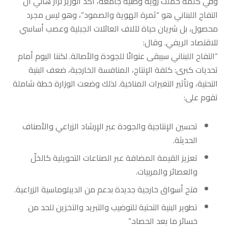
وفي كلمة حملت رؤية وطنية جامعة، أكد الوزير نزار هاني أن
التفاح اللبناني هو “ثمرة الهوية والصمود”، وهو ليس مجرد
محصول، بل شريان حياة لآلاف العائلات الجبلية وعصب أساسي
للاقتصاد الريفي. وقال:
“التفاح اللبناني سيبقى عنوانًا للجودة والأصالة. لكننا اليوم أمام
تحديات كبرى: كلفة الإنتاج، المنافسة الخارجية، ضعف البنية
التحتية، وتأثير التغيرات المناخية. لذلك وضعت الوزارة خطة شاملة
تقوم على:
تحسين الإنتاجية والجودة عبر الإرشاد الزراعي والأصناف
الحديثة.
تعزيز القيمة المضافة عبر الصناعات التحويلية كالخلّ
والعصائر والمربيات.
فتح أسواق خارجية جديدة بدعم من الديبلوماسية الزراعية.
تطوير البنية التحتية للتوضيب والتبريد والتخزين للحد من
خسائر ما بعد الحصاد.”