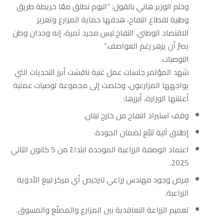
وختم الوزير هاني بالقول: “اليوم نطلق معًا خريطة طريق
وطنية لقطاع التفاح، هدفها حماية المزارع وتعزيز
الاقتصاد الوطني. التفاح ليس مجرد ثمرة، إنه وجدان وطن
يصرّ أن يزهر رغم العواصف.”
التوصيات
شهد المؤتمر جلسات عمل غنية ناقشت أبرز التحديات التي
يواجهها المزارعون، وخلصت إلى مجموعة توصيات عملية
أعلنتها الوزارة، أبرزها:
وقف استيراد التفاح من خارج لبنان.
إطلاق آلية تتبّع لضمان الجودة.
اعتماد الوصفة الزراعية الموحدة ابتداءً من 5 كانون الثاني
2025.
فرض وجود مهندس زراعي لترخيص أي مركز لبيع الأدوية
الزراعية.
تعميم الزراعة التعاقدية بين المزارع والمصنّع والمسوق.