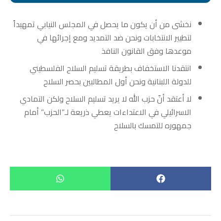
نخشى من أن يكون ما يحصل في المجلس النيابي تمهيداً
لتطيير الانتخابات ونحن ضد التمديد ومع إجرائها في
موعدها وفق القانون النافذ
انتقدنا الاستخفاف بطريقة تسليم السلاح الفلسطيني
للدولة اللبنانية ونحن أول المطالبين بحصر السلاح
لا أعتقد أنّ حزب الله لا يريد تسليم السلاح ولكن التمادي
الاسرائيلي في الاعتداءات يعطي ذريعة لـ”الحزب” أمام
جمهوره للتمسك بالسلاح