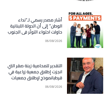
أشار مصدر رسمي لـ”نداء
الوطن” إلى أن الدولة اللبنانية
حاولت احتواء التوتّر في الجنوب
عبر إجراء سلسلة اتصالات
06/08/2026
دبلوماسية وأمنية، لكن عدم
تعاون “الحزب” من جهة، وإصرار
إسرائيل على ضرب كل تهديد من
جهة أخرى، يضعان الوضع أمام
التقدير للمحامية زينة صقر التي
احتمال تفجّر التصعيد
انجزت إطلاق جمعية زراعية في
قرطبانموذج لإطلاق جمعيات
معنية بكل المجالات في كل
06/08/2026
القرى و البلدات في جبيل (فارس
سعيد)