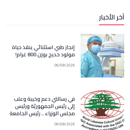
آخر الأخبار
إنجاز طبي استثنائي ينقذ حياة
مولود خديج بوزن 800 غرام!
06/08/2026
في رسالتي دعم وخيبة وعتب
إلى رئيس الجمهوريّة ورئيس
مجلس الوزراء .. رئيس الجامعة
اللبنانية الثقافيّة في العالم
06/08/2026
(WLCU) يؤكد دعم الدّولة