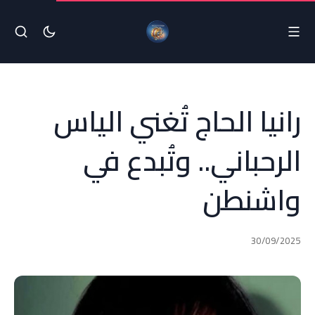
رانيا الحاج تُغني الياس
الرحباني.. وتُبدع في
واشنطن
30/09/2025