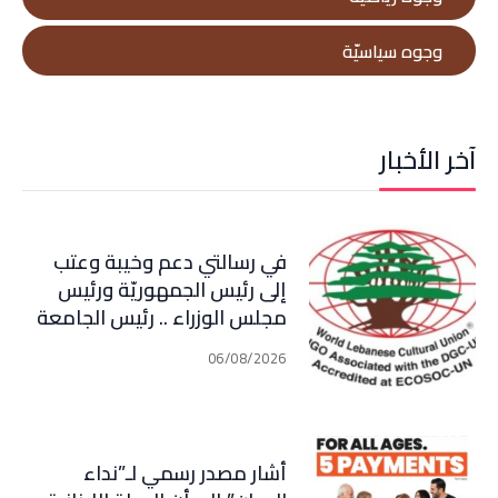
وجوه سياسيّة
آخر الأخبار
في رسالتي دعم وخيبة وعتب
إلى رئيس الجمهوريّة ورئيس
مجلس الوزراء .. رئيس الجامعة
اللبنانية الثقافيّة في العالم
06/08/2026
(WLCU) يؤكد دعم الدّولة
أشار مصدر رسمي لـ”نداء