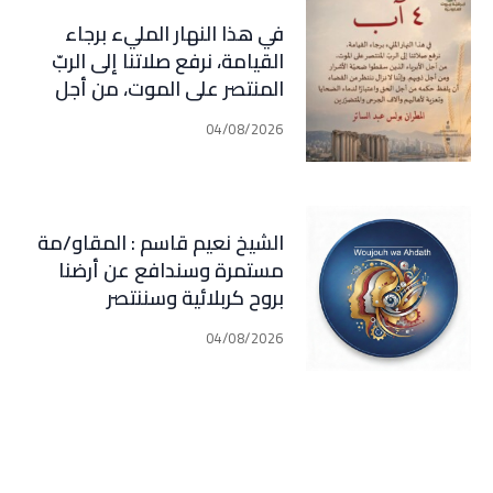
في هذا النهار المليء برجاء
القيامة، نرفع صلاتنا إلى الربّ
المنتصر على الموت، من أجل
الأبرياء الذين سقطوا ضحيّة
04/08/2026
الأشرار ومن أجل ذويهم. وإننا لا
نزال ننتظر من القضاء أن يلفظ
حكمه من أجل الحق واعتبارًا
لدماء الضحايا وتعزية لأهاليهم
الشيخ نعيم قاسم : المقاو/مة
وآلاف الجرحى
مستمرة وسندافع عن أرضنا
والمتضررين(المطران بولس عبد
بروح كربلائية وسننتصر
الساتر)
04/08/2026