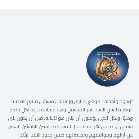
“وجوه وأحداث” موقع إخباري وإعلامي مستقل ملتزم القضايا
الوطنية للبنان السيد الحر المستقل وهو مساحة حرية لكل ملتزم
وطنيًا، ولكل الذين يؤمنون أن لبنان هو لأبنائه، قبل أن يكون لأي
شقيق أو صديق. هو مساحة إعلامية للصحافيين الناشئين للتعبير
عن آرائهم ومواقفهم وتطلعاتهم ضمن حدود النقد البنّاء.