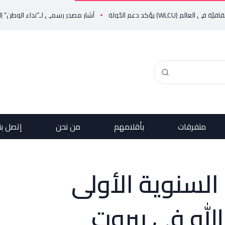
د دعم الدّولة
أشار مصدر رسمي لـ”نداء الوطن” إلى أن ال
متفرقات
بأقلامهم
من نحن
إتصل بن
السنوية الأولى
لله في بيروت