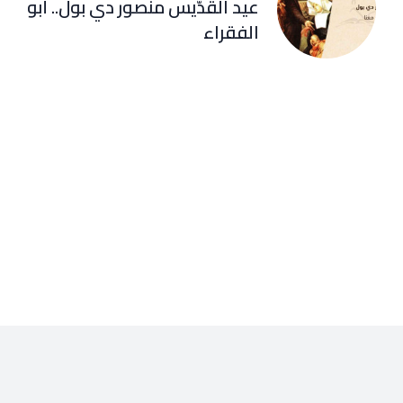
عيد القدّيس منصور دي بول.. أبو
الفقراء