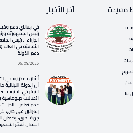
ط مفيدة
آخر الأخبار
في رسالتي دعم وخيب
يسية
رئيس الجمهوريّة و
ه
الوزراء .. رئيس الجامع
اث
دعم الدّولة
رقات
06/08/2026
امهم
أشار مصدر رسمي لـ”ن
نحن
أن الدولة اللبنانية ح
التوتّر في الجنوب عب
 بنا
اتصالات دبلوماسية و
عدم تعاون “الحزب” م
إسرائيل على ضرب كل
جهة أخرى، يضعان ال
احتمال تفجّر التصعيد