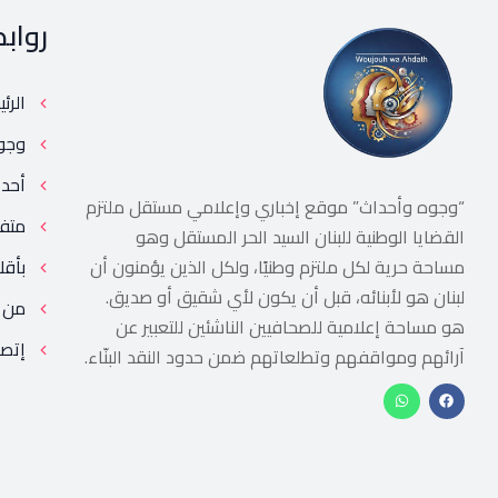
رواب
الرئ
وجو
أحد
“وجوه وأحداث” موقع إخباري وإعلامي مستقل ملتزم
متف
القضايا الوطنية للبنان السيد الحر المستقل وهو
مساحة حرية لكل ملتزم وطنيًا، ولكل الذين يؤمنون أن
بأقل
لبنان هو لأبنائه، قبل أن يكون لأي شقيق أو صديق.
من 
هو مساحة إعلامية للصحافيين الناشئين للتعبير عن
إتصل
آرائهم ومواقفهم وتطلعاتهم ضمن حدود النقد البنّاء.