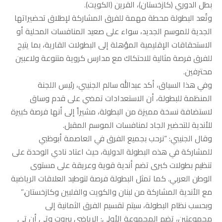
بطل الدوري (كازخستان)، القرين (الكويت).
وتُعد البطولة محطة مهمة للفرق المشاركة لإطلاق تحضيراتها
الجدية للموسم الجديد، سواء على صعيد المنافسات المحلية أو
الاستحقاقات الإقليمية المؤهلة إلى البطولات القارية، بما يتيح
للفرق فرصة مثالية للاحتكاك مع مدارس كروية متنوعة ولاعبين
محترفين.
وفي هذا السياق، أكد عبدالله سالم الجنيبي، رئيس اللجنة
المنظمة للبطولة، أن الاستعدادات تمضي على قدم وساق
لاستضافة نسخة مميزة من البطولة، مشيراً إلى أنها فرصة كبيرة
للأندية للتحضير الجاد لمنافسات الموسم المقبل.
وقال الجنيبي: “نرحب بجميع الفرق في العاصمة أبوظبي
للمشاركة في هذه البطولة الدولية، حيث اعتاد نادي الوحدة على
تنظيم بطولات كبرى تضم أندية قوية وعريقة على مستوى
الوطن العربي. كما تمثل البطولة فرصة لتوطيد العلاقات الرياضية
مع الأندية المشاركة من لبنان والكويت والفلبين وكازخستان.”
وبحسب نظام البطولة، سيتم تقسيم الفرق الثمانية إلى
مجموعتين، تضم المجموعة الأولى: الرياضي بيروت وتي أن تي