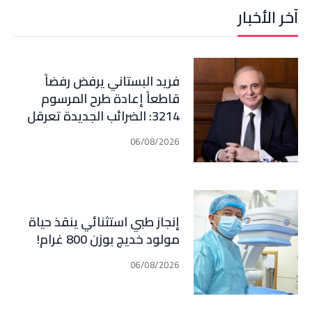
آخر الأخبار
فريد البستاني يرفض رفضاً
قاطعاً إعادة طرح المرسوم
3214: الضرائب الجديدة تعرقل
التعافي الاقتصادي وتناقض
06/08/2026
مبدأ الشراكة
إنجاز طبي استثنائي ينقذ حياة
مولود خديج بوزن 800 غرام!
06/08/2026