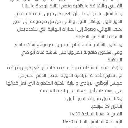
الفلبيني والشارقة والظفرة وتضم الثانية الوحدة واستانا
والشانفيل والقرين، على أن يلعب كل فريق ثلاث مباريات في
الدور الأول. ويتأهل الأول والثاني من كل مجموعة إلى الدور
نصف النهائي، وصولاً إلى المباراة النهائية التي ستحدد بطل
النسخة الثانية من البطولة.
وستكون التذاكر متاحة أمام الجمهور عبر موقع تيكت ماستر،
وهي ستكون منقولة تلفزيونياً على شاشة قناة أبو ظبي
الرياضية.
وتؤكد هذه الاستضافة مرة جديدة مكانة أبوظبي كوجهة رائدة
في تنظيم الأحداث الرياضية الدولية، بفضل الدعم الكبير من
مجلس أبوظبي الرياضي والبنية التحتية المتطورة التي تعزز قدرتها
على استقطاب أبرز الفعاليات الرياضية العالمية.
وهنا جدول مباريات الدور الأول :
الاثنين 29 سبتبمر:
القرين X استانا الساعة 14:30
الوحدة X الشانفيل الساعة 16:30