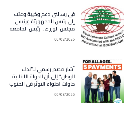
في رسالتي دعم وخيبة وعتب
إلى رئيس الجمهوريّة ورئيس
مجلس الوزراء .. رئيس الجامعة
اللبنانية الثقافيّة في العالم
06/08/2026
(WLCU) يؤكد دعم الدّولة
أشار مصدر رسمي لـ”نداء
الوطن” إلى أن الدولة اللبنانية
حاولت احتواء التوتّر في الجنوب
عبر إجراء سلسلة اتصالات
06/08/2026
دبلوماسية وأمنية، لكن عدم
تعاون “الحزب” من جهة، وإصرار
إسرائيل على ضرب كل تهديد من
جهة أخرى، يضعان الوضع أمام
احتمال تفجّر التصعيد