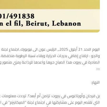
اليوم الاحد 21 أيلول 2025,, الرئيس عون الى نيويورك..اجتماع لجنة وقف اطلاق النار بحضورر اورتاغوس…
والجو : ارتفاع إضافي بدرجات الحرارة وبقاء نسبة الرطوبة منخفضة
الصادرة في بيروت هذا الصباح حررها واعدها للإذاعة رمزي منصور و
:::::
النهار:
بن فرحان وأورتاغوس في بيروت: تزامن أم أبعد؟. ترددت معلومات ع
التي تقتصر اليوم على مشاركتها في اجتماع لجنة “الميكانيزم” في