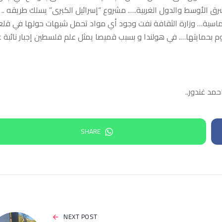
ق الأوسط والدول الغربية.…. مشروع “إسرائيل الكبرى” يسلك طريقه ..
 دبلوماسية… وزارة الثقافة نفت وجود أي مواد تحمل شبهات حولها في قل
قوم بحمايتها…. في هولندا و بسبب قميصا يمثل علم فلسطين إجبار نائبة 
مد غندور..
SHARE
NEXT POST