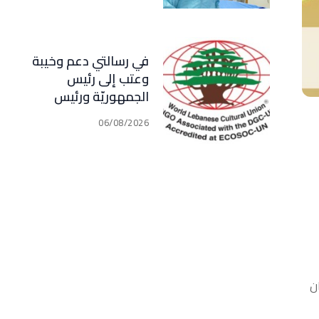
في رسالتي دعم وخيبة
وعتب إلى رئيس
الجمهوريّة ورئيس
مجلس الوزراء .. رئيس
06/08/2026
الجامعة اللبنانية
الثقافيّة في العالم
(WLCU) يؤكد دعم
الدّولة
ن