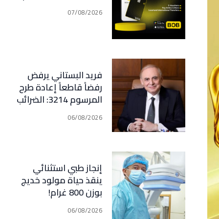
07/08/2026
فريد البستاني يرفض
رفضاً قاطعاً إعادة طرح
المرسوم 3214: الضرائب
الجديدة تعرقل التعافي
06/08/2026
الاقتصادي وتناقض
مبدأ الشراكة
إنجاز طبي استثنائي
ينقذ حياة مولود خديج
بوزن 800 غرام!
06/08/2026