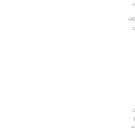
ى
رات
ن
 الحدود،
ت،