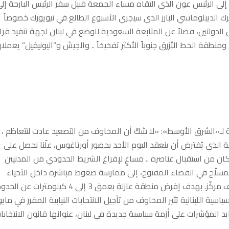
إلى الرئيس عون الذي التقاه مساء الجمعة قبيل سفر الرئيس البارحة إل
رك الديبلوماسي البارز الذي سيجري الأسبوع الطالع في نيويورك خصوصاً
لدولتين، فضلاً عن المتابعة السعودية للوضع في لبنان لجهة تنفيذ قرا
طقة الخط الأزرق جنوباً الأكثر تفخيخاً .. والجيش و”اليونيفيل” يعملا
ة لـ«الشرق الأوسط»: «لا شكّ أن المخاوف من التصعيد عادت لتتعاظم ،
 الذي يُفترض أن ينعقد اليوم الأحد بحضور أورتاغوس، علّنا نحصل على
سكان من استقبال عناصره .. مساعٍ لإفراغ الشريط الحدودي من المدنيين
المسلّح في الفضاء المفتوح، إلى ممارسة ضغوط مباشرة داخل الأحياء
السكنية، عبر إلقاء مزيد من المنشورات والخرائط العلنية يتبعه قصف مركّز. بهدف إفرض منطقة عازلة بعمق 3 إلى 4 كيلومترات عن
ية اللبنانية تثير المخاوف من تأجيل الانتخابات النيابية المقرر في مايو
..تتزايد المؤشرات على أزمة سياسية جديدة في لبنان، عنوانها قانون الانتخابا