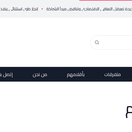
إنجاز طبي استثنائي ينقذ حياة مولود خديج 
متفرقات
بأقلامهم
من نحن
إتصل بن