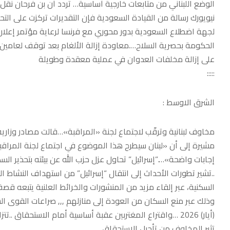
الوضع اللبناني من متابعات خارجية أساسية… تردد أن بن فرحان نقل 
نيويورك رسالة من القيادة السعودية فإن التقديرات تركزت على التح
لجهة اضطلاع السعودية بدور محوري مع فرنسا لرعاية مؤتمر إعلان ا
الحكومة بحصرية السلاح….معاودة إزالة الألغام بعد توقف لعامين ومن
على إزالة مخلفات العدوان في عملية معقدة وطويلة
:::::
الشرق الاوسط :
مخاوف لبنانية وترقّب لاجتماع لجنة «المراقبة»…قالت مصادر وزاري
مشيرة إلى أن «لبنان سيطرح هذا الموضوع في اجتماع لجنة المراقبة
إجابات واضحة»….”إسرائيل” تحاول عزل حزب الله عن بيئته بتحذير ال
..تشير تطورات الأحداث إلى انتقال “إسرائيل” من استهداف النشاط 
وذلك عبر منع السكان من العودة إلى منازلهم ,,, صراعات القوى السياس
(أيار) 2026 …واقتراع المغتربين عقبة أساسية أمام الاستحقاق 
تثير المخاوف من تأجيل الاستحقاق