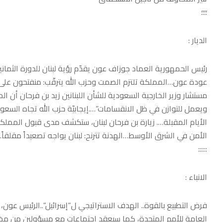
؛؛؛؛
الديار :
رئيس الحمهورية العماد جوزاف عون يقدّم رؤية لبنان للدورة الثماني
عودة عون…المملكة تلتزم الصمت وحزب الله يترقّب: منفتحون على ا
مستشار وزير الخارجية السعودية للشأن اللبنانين زيد بن فرحان أن
ويعمل للتوازن في ظل الانقسامات”….إيجابيّة حزب الله تجاه السعود
الأيام المقبلة…. زيارة بن فرحان لبنان، ستكشف مدى قبول المملكة
الأمن في الشرق الأوسط…الهدنة تترنح: لبنان يواجه تصعيداً مقلقا
::::::
الانباء :
فرض التطبيع بالقوة.. الهدف الاستراتيجي ل”إسرائيل”..الرئيس عون، غ
العامة للأمم المتحدة، كما سيعقد اجتماعات مع مسؤولين من مخت