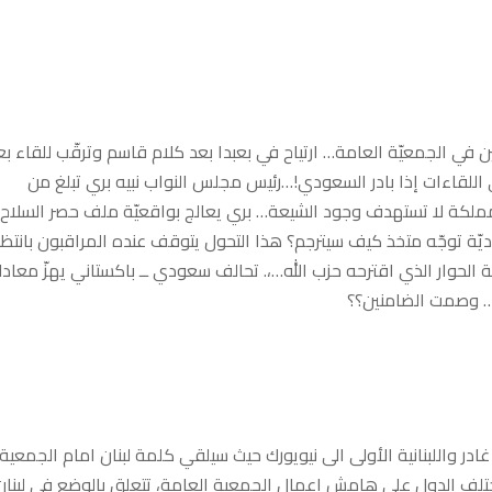
ن في الجمعيّة العامة… ارتياح في بعبدا بعد كلام قاسم وترقّب للقاء بع
للقاءات إذا بادر السعودي!…رئيس مجلس النواب نبيه بري تبلغ من
 المملكة لا تستهدف وجود الشيعة… بري يعالج بواقعيّة ملف حصر السلاح
يّة توجّه متخذ كيف سيترجم؟ هذا التحول يتوقف عنده المراقبون بانتظا
 الحوار الذي اقترحه حزب الله…،. تحالف سعودي ــ باكستاني يهزّ معادل
ً… وصمت الضامنين؟؟
ادر واللبنانية الأولى الى نيويورك حيث سيلقي كلمة لبنان امام الجمعية
لف الدول على هامش اعمال الجمعية العامة، تتعلق بالوضع في لبنان