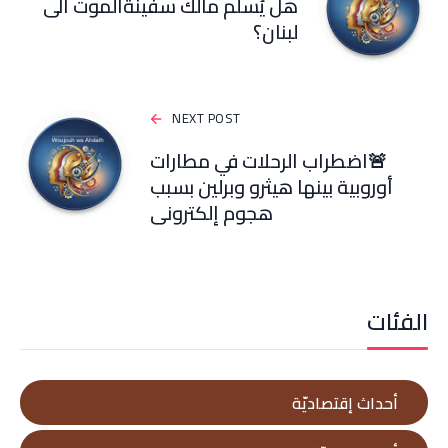
هل يُسلَم مالك سفينةالموت الى
لبنان؟
NEXT POST
🚨اضطراب الرحلات في مطارات
أوروبية بينها هيثرو وبرلين بسبب
هجوم إلكتروني
الفئات
أحداث إقتصاديّة