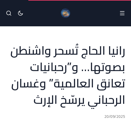
رانيا الحاج تُسحر واشنطن
بصوتها… و”رحبانيات
تعانق العالمية” وغسان
الرحباني يرسّخ الإرث
20/09/2025