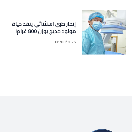
إنجاز طبي استثنائي ينقذ حياة
مولود خديج بوزن 800 غرام!
06/08/2026