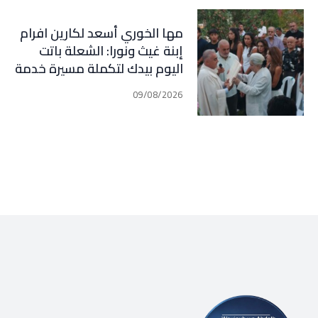
مها الخوري أسعد لكارين افرام
إبنة غيث ونورا: الشعلة باتت
اليوم بيدك لتكملة مسيرة خدمة
الوطن وأهلنا في قرطبا وبلاد
09/08/2026
جبيل