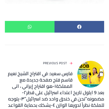
PREVIOUS POST
فارس سعيد: ‏في اقتراح الشيخ نعيم
قاسم فتح صفحة جديدة مع
المملكة١-هو اقتراح إيراني ، اتى
بعد 9 ايلول تاريخ اعتداء اسرائيل على قطر٢-
مضمونه”نحن في خندق واحد ضد اسرائيل”٣-يتوجه
للملكة نظراً لدورها الوازن ٤-يشكك بحماية القواعد