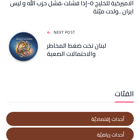
الاميركية للخليج ٥-إذا فشلت ،فشل حزب الله و ليس
ايران ..ولدت ميّتة
NEXT POST
لبنان تخت ضغط المخاطر
والاحتمالات الصعبة
الفئات
أحداث إقتصاديّة
أحداث رياضيّة