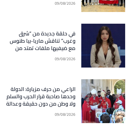
09/08/2026
في حلقة جديدة من “شرق
وغرب” تناقش ماريا-بيا طنوس
مع ضيفيها ملفات تمتد من
لبنان وإيران إلى إسبانيا
09/08/2026
والمغرب: مفاوضات، صراع نفوذ،
ومعركة مضائق مفتوحة على
المفاجآت
الراعي من حرف مزيارة: الدولة
وحدها صاحبة قرار الحرب والسلم
ولا وطن من دون حقيقة وعدالة
ومحاسبة
09/08/2026