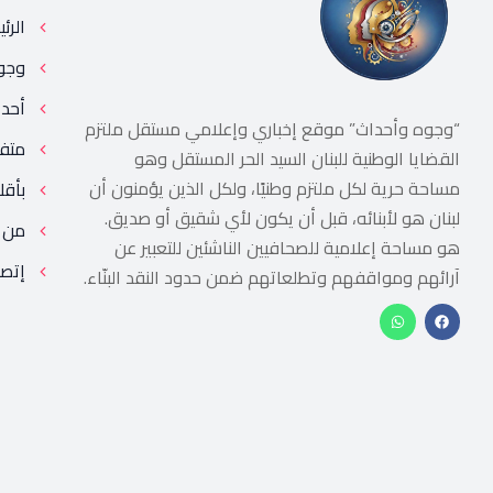
الرئ
وجو
أحد
“وجوه وأحداث” موقع إخباري وإعلامي مستقل ملتزم
متف
القضايا الوطنية للبنان السيد الحر المستقل وهو
مساحة حرية لكل ملتزم وطنيًا، ولكل الذين يؤمنون أن
بأقل
لبنان هو لأبنائه، قبل أن يكون لأي شقيق أو صديق.
من 
هو مساحة إعلامية للصحافيين الناشئين للتعبير عن
إتصل
آرائهم ومواقفهم وتطلعاتهم ضمن حدود النقد البنّاء.