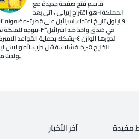
قاسم فتح صفحة جديدة مع
المملكة١-هو اقتراح إيراني ، اتى بعد
9 ايلول تاريخ اعتداء اسرائيل على قطر٢-م
في خندق واحد ضد اسرائيل”٣-يتوجه للملكة
لدورها الوازن ٤-يشكك بحماية القواعد الامير
للخليج ٥-إذا فشلت ،فشل حزب الله و ليس اي
..ولدت مي
ط مفيدة
آخر الأخبار