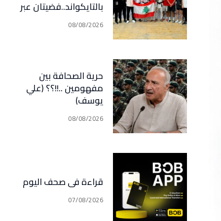
بالتايكواند..فضيتان عبر
رعد وقدسي… برونزيتان
08/08/2026
لظريفة وأبي هيلا
حرية الصحافة بين
مفهومين ..!!؟؟ (علي
يوسف)
08/08/2026
قراءة في صحف اليوم
07/08/2026