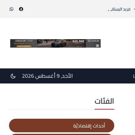
تاني يرفض رفضاً قاطعاً إعادة طرح المرسوم 3214: الضرائب الجديدة تعرقل التعافي الاقتصادي وتناقض مبدأ الشراكة
الأحد, 9 أغسطس 2026
ا
الفئات
أحداث إقتصاديّة