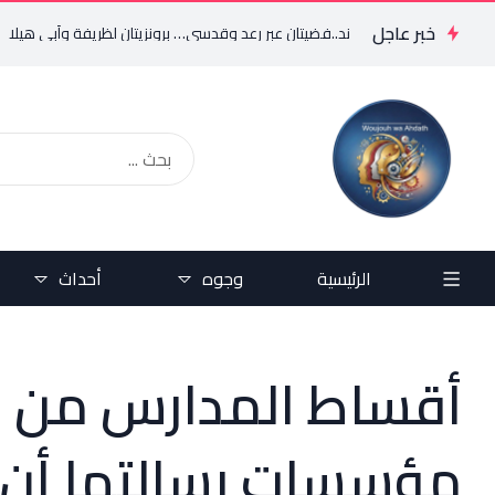
خبر عاجل
لأردنية بالتايكواند..فضيتان عبر رعد وقدسي… برونزيتان لظريفة وأبي هيلا
حري
الرئيسية
وجوه
أحداث
أقساط المدارس من 
مؤسسات رسالتها أن 