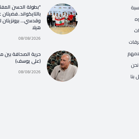
“بطولة الحسن المفتو
يسية
بالتايكواند..فضيتان ع
ه
وقدسي… برونزيتان ل
هيلا
اث
08/08/2026
رقات
امهم
حرية الصحافة بين مف
(علي يوسف)
نحن
08/08/2026
 بنا