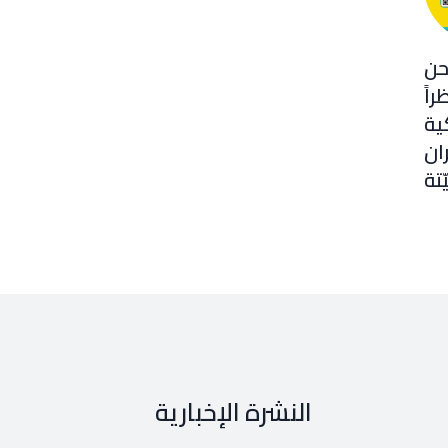
ضمونه”نحن
 نظراً
كية
ران
ّتة
النشرة الإخبارية