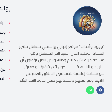
رواب
الرئ
وجو
أحد
“وجوه وأحداث” موقع إخباري وإعلامي مستقل ملتزم
متف
القضايا الوطنية للبنان السيد الحر المستقل وهو
مساحة حرية لكل ملتزم وطنيًا، ولكل الذين يؤمنون أن
بأقل
لبنان هو لأبنائه، قبل أن يكون لأي شقيق أو صديق.
من 
هو مساحة إعلامية للصحافيين الناشئين للتعبير عن
إتصل
آرائهم ومواقفهم وتطلعاتهم ضمن حدود النقد البنّاء.