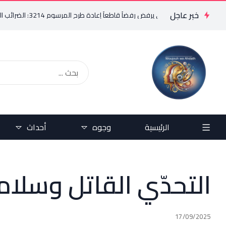
خبر عاجل
م
فريد البستاني يرفض رفضاً قاطعاً إعادة طرح المرسوم 3214: الضرائب الجديدة تعرقل التعافي الاقتصادي وتناقض مبدأ الشراكة
الرئيسية
وجوه
أحداث
التحدّي القاتل وسلامة
17/09/2025