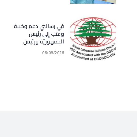
في رسالتي دعم وخيبة
وعتب إلى رئيس
الجمهوريّة ورئيس
مجلس الوزراء .. رئيس
06/08/2026
الجامعة اللبنانية
الثقافيّة في العالم
(WLCU) يؤكد دعم
الدّولة