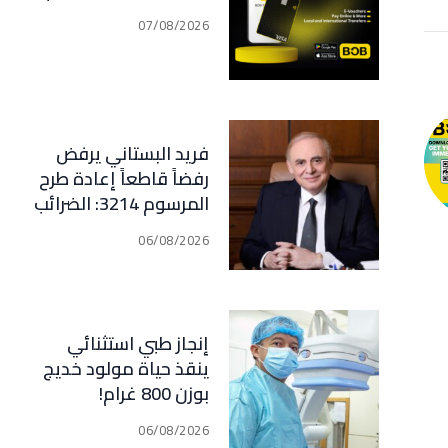
07/08/2026
فريد البستاني يرفض
رفضاً قاطعاً إعادة طرح
المرسوم 3214: الضرائب
الجديدة تعرقل التعافي
06/08/2026
الاقتصادي وتناقض
مبدأ الشراكة
إنجاز طبي استثنائي
ينقذ حياة مولود خديج
بوزن 800 غرام!
06/08/2026