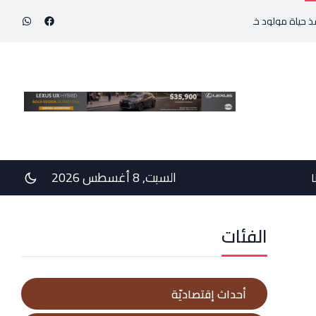
ولود خديج بوزن 800 غرام!
في رسالتي دعم وخيبة وعتب إلى رئيس الجمهوريّة ورئيس مج
السبت, 8 أغسطس 2026
ا
الفئات
أحداث إقتصاديّة