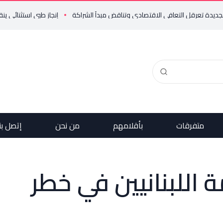
إنجاز طبي استثنائي ينقذ حياة م
متفرقات
بأقلامهم
من نحن
إتصل بن
 اللبنانيين في خطر