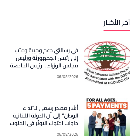
آخر الأخبار
في رسالتي دعم وخيبة وعتب
إلى رئيس الجمهوريّة ورئيس
مجلس الوزراء .. رئيس الجامعة
اللبنانية الثقافيّة في العالم
06/08/2026
(WLCU) يؤكد دعم الدّولة
أشار مصدر رسمي لـ”نداء
الوطن” إلى أن الدولة اللبنانية
حاولت احتواء التوتّر في الجنوب
عبر إجراء سلسلة اتصالات
06/08/2026