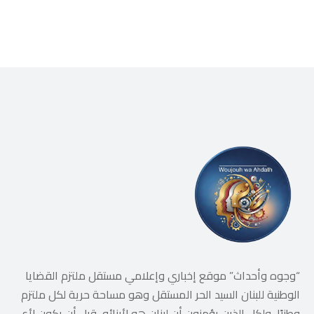
“وجوه وأحداث” موقع إخباري وإعلامي مستقل ملتزم القضايا
الوطنية للبنان السيد الحر المستقل وهو مساحة حرية لكل ملتزم
وطنيًا، ولكل الذين يؤمنون أن لبنان هو لأبنائه، قبل أن يكون لأي