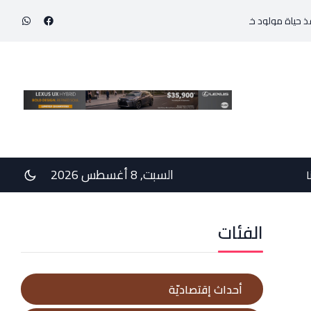
د خديج بوزن 800 غرام!
في رسالتي دعم وخيبة وعتب إلى رئيس الجمهوريّة ورئيس مجلس 
السبت, 8 أغسطس 2026
ا
الفئات
أحداث إقتصاديّة