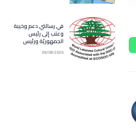
في رسالتي دعم وخيبة
وعتب إلى رئيس
الجمهوريّة ورئيس
مجلس الوزراء .. رئيس
06/08/2026
الجامعة اللبنانية
الثقافيّة في العالم
(WLCU) يؤكد دعم
الدّولة