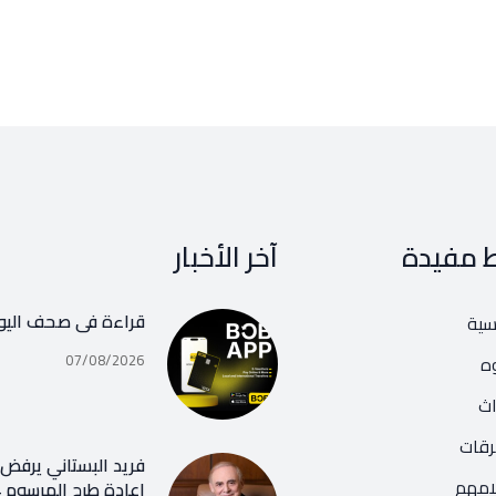
ط مفيدة
آخر الأخبار
قراءة في صحف اليو
يسية
07/08/2026
ه
اث
رقات
فريد البستاني يرفض ر
امهم