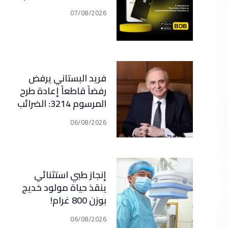
07/08/2026
فريد البستاني يرفض
رفضاً قاطعاً إعادة طرح
المرسوم 3214: الضرائب
الجديدة تعرقل التعافي
06/08/2026
الاقتصادي وتناقض
مبدأ الشراكة
إنجاز طبي استثنائي
ينقذ حياة مولود خديج
بوزن 800 غرام!
06/08/2026