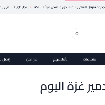
إنجاز طبي استثنائي ينقذ حياة مولو
متفرقات
بأقلامهم
من نحن
إتصل بن