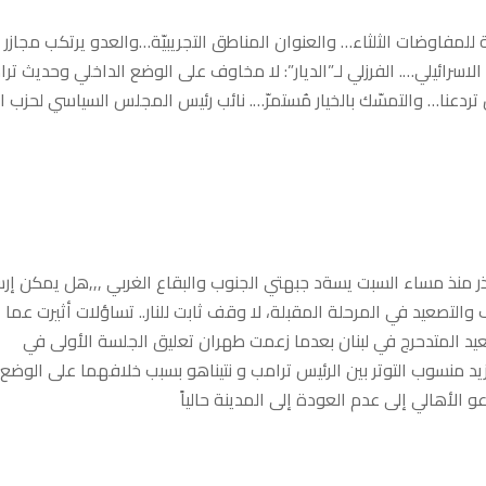
لمفاوضات الثلثاء… والعنوان المناطق التجريبيّة…والعدو يرتكب مجازر
اسرائيلي…. الفرزلي لـ”الديار”: لا مخاوف على الوضع الداخلي وحديث تر
 تردعنا… والتمسّك بالخيار مُستمرّ…. نائب رئيس المجلس السياسي لحزب ال
طاهر… هدوء حذر منذ مساء السبت يسةد جبهتي الجنوب والبقاع الغربي ,,,هل يمكن إر
صعيد في المرحلة المقبلة، لا وقف ثابت للنار.. تساؤلات أثيرت عما
عيد المتدحرج في لبنان بعدما زعمت طهران تعليق الجلسة الأولى في
زيد منسوب التوتر بين الرئيس ترامب و نتيناهو بسبب خلافهما على الوضع
 الأهالي إلى عدم العودة إلى المدينة حالياً