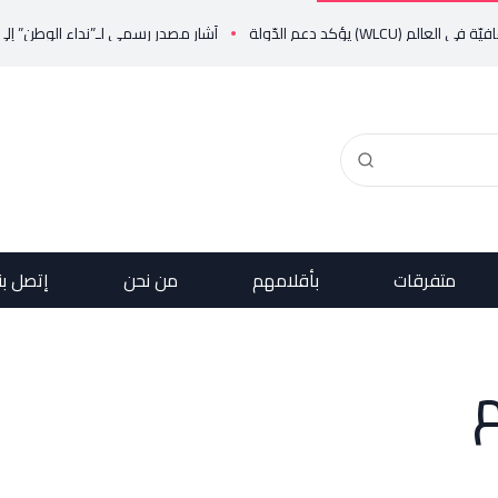
لدّولة
أشار مصدر رسمي لـ”نداء الوطن” إلى أن الدولة ا
متفرقات
بأقلامهم
من نحن
إتصل بن