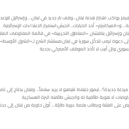
ز يواكب اهتزاز هدنة لبنان…وقف نار جديد في لبنان… وإسرائيل تتوعد
ة… و«الميكانيزم» أحد الخيارات…الجيش:استمرار الاعتداءات الإسرائيلية
بنان وإسرائيل يناقشان «المناطق التجريبية» في قائمة المفاوضات المقب
لى دعوة ترمب لتدخّل سوريا في لبنان:مستشار الشرع لـ«الشرق الأوسط»:
سوري وتل أبيب لا تأخذ الموقف الأميركي بجدية
حلة جديدة؟…تيمور جنبلاط: نتنياهو لا يريد سلاماً… ولبنان يحتاج إلى تضا
وضات: لا هوية طائفية له والجيش طائفته البزة العسكرية
يض على الفتنة ويطالب بقمة عربية طارئة… أول حاوية من لبنان إلى جد