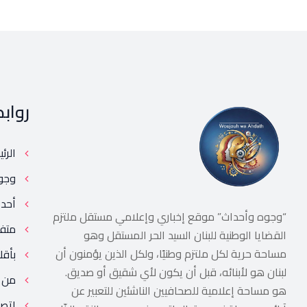
رواب
الرئ
وجو
أحد
“وجوه وأحداث” موقع إخباري وإعلامي مستقل ملتزم
متف
القضايا الوطنية للبنان السيد الحر المستقل وهو
مساحة حرية لكل ملتزم وطنيًا، ولكل الذين يؤمنون أن
بأقل
لبنان هو لأبنائه، قبل أن يكون لأي شقيق أو صديق.
من 
هو مساحة إعلامية للصحافيين الناشئين للتعبير عن
إتصل