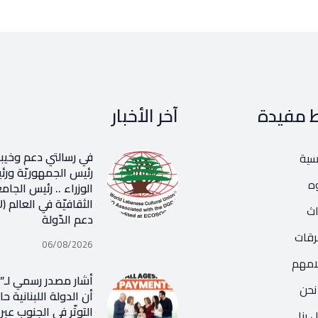
ط مفيدة
آخر الأخبار
في رسالتي دعم وخيب
يسية
رئيس الجمهوريّة و
ه
الوزراء .. رئيس الجامع
اث
دعم الدّولة
رقات
06/08/2026
امهم
أشار مصدر رسمي لـ”ن
نحن
أن الدولة اللبنانية ح
التوتّر في الجنوب عب
 بنا