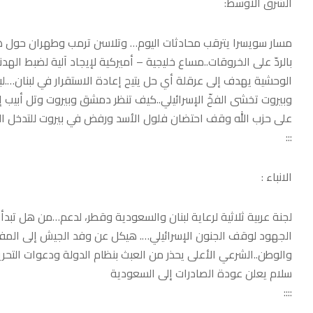
الشرق الاوسط:
مسار سويسرا يترقب محادثات اليوم… وتلاسن ترمب وطهران حول هرم
بالردّ على الخروقات..مساع خليجية – أميركية لإيجاد آلية لضبط الهدن
الوحشية يهدف إلى عرقلة أي حل يتيح إعادة الاستقرار في لبنان….ل
وبيروت تخشى الفخّ الإسرائيلي..كيف تنظر دمشق وبيروت وتل أبيب إ
على حزب الله وقف احتضان فلول الأسد ورفض في بيروت للتدخل ال
:::
الانباء :
لجنة عربية ثلاثية لرعاية لبنان والسعودية وقطر، لدعم…من هل تبدأ مر
الجهود لوقف الجنون الإسرائيلي…. هيكل عن وفد الجيش إلى المفا
والوطن..الشرعي الأعلى يحذر من العبث بنظام الدولة ودعوات التحر
سلام يعلن عودة الصادرات إلى السعودية
::::