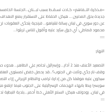
«مـذكرة التــفاهم» كـادت تسـقـط بسبب لبـــنان…الجلسة الخامسة ل
جديدة بحق المدنيين … هيكل: الحفاظ على الاستقرار يمنع الاهداف ال
عن دور سوري في لبنان رسالة لنتنياهو… فرنجية يتحدّى العقوبات: لن
محمود قماطي: أي خرق سيُرد عليه وأقول للناس تريثوا…
::::::
النهار:
التصعيد الأعنف منذ 2 آذار… وإسرائيل تحاصر علي ال
وقف نار جدّي وثابت في الجنوب؟…قد يحصل خفض لمستوى العنف والت
سيكون عليه موقفا كل من إدارة ترامب والنظام الإيراني إزاء التص
سويسرا ربطا بانهاء الهجمات الإسرائيلية على الجنوب فيما ارتفع م
في لبنان.. رودولف هيكل: السلم الأهلي خط أحمر….بلدية النبطية تدعو
:::::