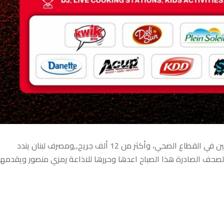
21 حزيران 2026 , 4057 شهيدا، بينهم 135 من المسعفين والعاملين في القطاع الصحي، وأكثر من 12 ألف جريح,,ومصرف لبنان يندد
 الصحف الصادرة هذا الصباح اعدها وحررها للاذاعة رمزي منصور ويقدمها