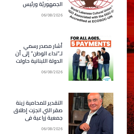
الجمهوريّة ورئيس
مجلس الوزراء .. رئيس
06/08/2026
الجامعة اللبنانية
الثقافيّة في العالم
(WLCU) يؤكد دعم
الدّولة
أشار مصدر رسمي
لـ”نداء الوطن” إلى أن
الدولة اللبنانية حاولت
احتواء التوتّر في الجنوب
06/08/2026
عبر إجراء سلسلة
اتصالات دبلوماسية
وأمنية، لكن عدم تعاون
“الحزب” من جهة، وإصرار
التقدير للمحامية زينة
إسرائيل على ضرب كل
صقر التي انجزت إطلاق
تهديد من جهة أخرى،
جمعية زراعية في
يضعان الوضع أمام
قرطبانموذج لإطلاق
احتمال تفجّر التصعيد
06/08/2026
جمعيات معنية بكل