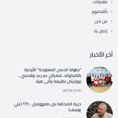
متفرقات
بأقلامهم
من نحن
إتصل بنا
آخر الأخبار
“بطولة الحسن المفتوحة” الأردنية
بالتايكواند..فضيتان عبر رعد وقدسي…
برونزيتان لظريفة وأبي هيلا
08/08/2026
حرية الصحافة بين مفهومين ..!!؟؟ (علي
يوسف)