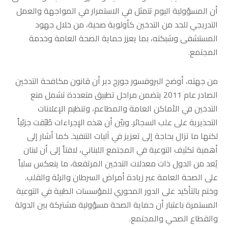
أن المسؤولية اليوم تتمثل في الاستمرار في المواجهة والعمل
التدريجي للحد من التدخين كأولوية صحية، من خلال جهود
المستشفى وشبكته، بما يعزز حماية الصحة العامة وخدمة
المجتمع.
من جهته، أوضح البروفسور جورج دبر أن قانون مكافحة التدخين
الصادر عام 2011 يتضمن مراحل تطبيق متعددة تشمل منع
التدخين في الأماكن العامة والمطاعم، وتنظيم الإعلانات
التحذيرية على علب السجائر. وبيّن أن هذه الإجراءات طُبّقت جزئياً
لكنها ما تزال بحاجة إلى تعزيز في آليات التنفيذ. كما أشار إلى
أهمية تكثيف التوعية في المجتمع اللبناني، لافتاً إلى أن لبنان
يُعد من الدول ذات معدلات التدخين المرتفعة، ما ينعكس سلباً
على الصحة العامة عبر زيادة أمراض السرطان والرئة والقلب.
وختم بالتأكيد على الدور المحوري للمؤسسات الطبية في التوعية
المستمرة باعتبار أن حماية الصحة مسؤولية مشتركة بين الدولة
والقطاع الصحي والمجتمع.