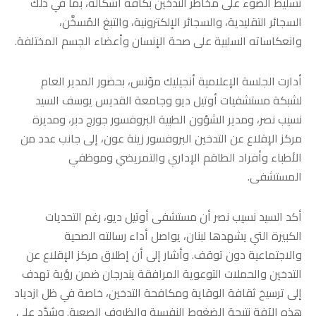
تسليط الضوء على مخاطر التدخين بكافة أشكاله، بما في ذلك
السجائر التقليدية، والسجائر الإلكترونية، والتبغ المُسخَّن،
وانعكاساته السلبية على صحة الإنسان وأعضاء الجسم المختلفة.
أدارت الجلسة الإعلامية أنجيليك موّنس، بحضور المدير العام
لشبكة مستشفيات أوتيل ديو وجامعة القديس يوسف السيد
نسيب نصر، ومدير الشؤون الطبية البروفسور جورج دبر، ومديرة
مركز الإقلاع عن التدخين البروفسور زينة عون، إلى جانب عدد من
الأطباء وأفراد الطاقم الإداري والتمريضي وموظفي
المستشفى.
أكد السيد نسيب نصر أن مستشفى أوتيل ديو، رغم التحديات
الكبيرة التي يشهدها لبنان، يواصل أداء رسالته الصحية
والاجتماعية دون توقف. وأشار إلى أن إطلاق مركز الإقلاع عن
التدخين والحملات التوعوية المرافقة يندرجان ضمن رؤية تهدف
إلى ترسيخ ثقافة الوقاية ومكافحة التدخين، خاصة في ظل ازدياد
هذه الآفة نتيجة الضغوط النفسية والظروف الصعبة. وشدّد على