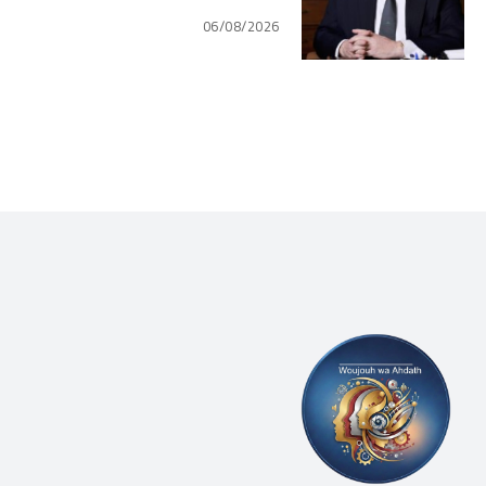
التعافي الاقتصادي وتناقض
06/08/2026
مبدأ الشراكة