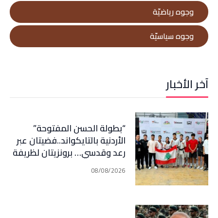
وجوه رياضيّة
وجوه سياسيّة
آخر الأخبار
“بطولة الحسن المفتوحة”
الأردنية بالتايكواند..فضيتان عبر
رعد وقدسي… برونزيتان لظريفة
وأبي هيلا
08/08/2026