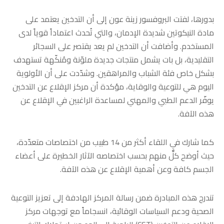
بدورها، لفتت البروفسور زينة عون إلى أن التدخين يعتمد على
مادة النيكوتين شديدة الإدمان، والتي تُحدث اعتماداً قوياً لدى
المستخدم. وأضافت أن التدخين لم يعد يقتصر على السجائر
التقليدية، بل بات يشمل منتجات جديدة ملوّنة ومُنكّهة تستهدف
بشكل خاص فئة الشباب والمراهقين. وشدّدت على أن الأولوية
اليوم هي للتوعية والوقاية، مؤكدة أن مركز الإقلاع عن التدخين
يوفّر الدعم الطبي والمهني لمساعدة الراغبين في الإقلاع عن
هذه الآفة.
كما شارك في اللقاء أكثر من 14 طبيب من اختصاصات متعدّدة،
حيث أوضح كلٌّ منهم بحسب اختصاصه الآثار الخطيرة على أعضاء
الجسم كافة وعن أهمية الإقلاع عن هذه الآفة.
تندرج هذه المبادرة ضمن رسالة المركز الهادفة إلى تعزيز التوعية
الصحية ودعم السياسات الوقائية، انسجاماً مع توجهات مركز