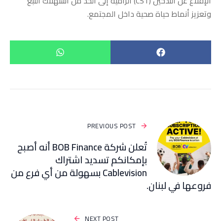
الإقلاع عن التدخين (CST) الرامية إلى الحد من استهلاك التبغ
وتعزيز أنماط حياة صحية داخل المجتمع.
PREVIOUS POST
تُعلن شركة BOB Finance أنه أصبح
بإمكانكم تسديد اشتراك
Cablevision بسهولة من أي فرع من
فروعها في لبنان.
NEXT POST