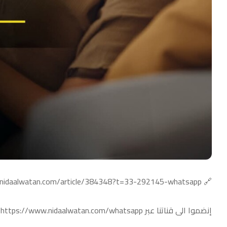
🔗 https://www.nidaalwatan.com/article/384348?t=33-292145-whatsapp
إنضموا الى قناتنا عبر https://www.nidaalwatan.com/whatsapp