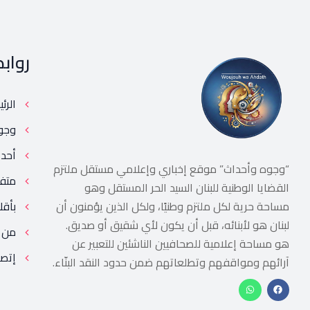
رواب
الرئ
وجو
أحد
“وجوه وأحداث” موقع إخباري وإعلامي مستقل ملتزم
متف
القضايا الوطنية للبنان السيد الحر المستقل وهو
مساحة حرية لكل ملتزم وطنيًا، ولكل الذين يؤمنون أن
بأقل
لبنان هو لأبنائه، قبل أن يكون لأي شقيق أو صديق.
من 
هو مساحة إعلامية للصحافيين الناشئين للتعبير عن
إتصل
آرائهم ومواقفهم وتطلعاتهم ضمن حدود النقد البنّاء.