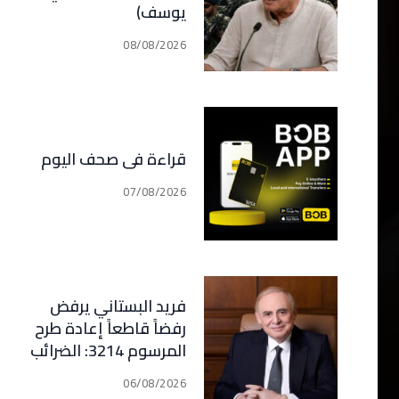
يوسف)
08/08/2026
قراءة في صحف اليوم
07/08/2026
فريد البستاني يرفض
رفضاً قاطعاً إعادة طرح
المرسوم 3214: الضرائب
الجديدة تعرقل التعافي
06/08/2026
الاقتصادي وتناقض