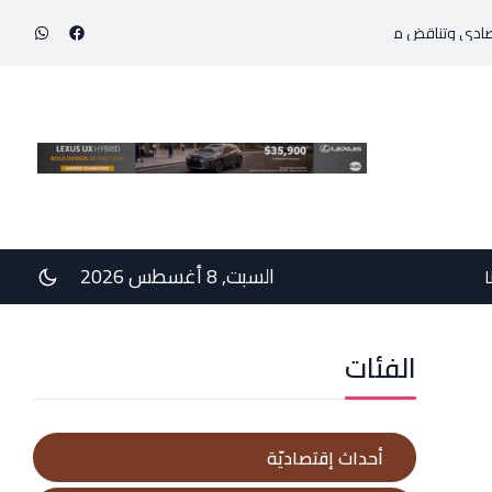
إنجاز طبي استثنائي ينقذ حياة مولود خديج بوزن 800 غرام!
السبت, 8 أغسطس 2026
ا
الفئات
أحداث إقتصاديّة