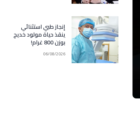
مبدأ الشراكة
إنجاز طبي استثنائي
ينقذ حياة مولود خديج
بوزن 800 غرام!
06/08/2026