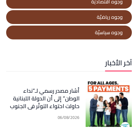
وجوه اقتصاديّة
وجوه رياضيّة
وجوه سياسيّة
آخر الأخبار
أشار مصدر رسمي لـ”نداء
الوطن” إلى أن الدولة اللبنانية
حاولت احتواء التوتّر في الجنوب
عبر إجراء سلسلة اتصالات
06/08/2026
دبلوماسية وأمنية، لكن عدم
تعاون “الحزب” من جهة، وإصرار
إسرائيل على ضرب كل تهديد من