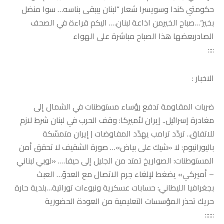
حكومتي كندا وسويسرا شعار “لبنان بيبقى بناسه… سوا منضل
بخير“…صباح الخيرمن اذاعة لبنان…. اليكم قراءة في الصحف
الصادربعضها هذا الصباح مباشرة على الهواء
::::
الاخبار :
ضربات المقاومة تدفع رؤساء مستوطنات في الشمال إلى
مغادرة إسرائيل.. إيران لأميركا: وقف الحرب في لبنان شرط لازم
للاتفاق.. تردّد ترامب يهدّد المفاوضات | إيران متمسّكة
باليورانيوم: لا «شيك على بياض»… صورة الشقيف لا تحقق أمن
المستوطنات: الصواريخ تمتد من الجليل إلى حيفا…. «لوبي لبناني
– أميركي» يضغط لإلغاء جرم الاتصال مع العدوّ… العبث
بجغرافيا الليطاني: حسابات عسكرية ونبوءات توراتية…بلدية حارة
حريك تحذر المؤسسات التعليمية من العودة الحضورية
::::::