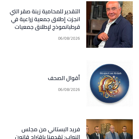
جهة أخرى، يضعان الوضع أمام
التقدير للمحامية زينة صقر التي
احتمال تفجّر التصعيد
انجزت إطلاق جمعية زراعية في
قرطبانموذج لإطلاق جمعيات
معنية بكل المجالات في كل
06/08/2026
القرى و البلدات في جبيل (فارس
سعيد)
أقوال الصحف
06/08/2026
فريد البستاني من مجلس
النواب: تقدمنا باقتراح قانون