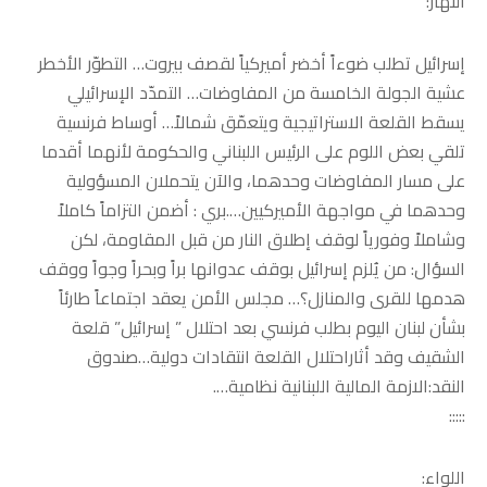
النهار:
إسرائيل تطلب ضوءاً أخضر أميركياً لقصف بيروت… التطوّر الأخطر
عشية الجولة الخامسة من المفاوضات… التمدّد الإسرائيلي
يسقط القلعة الاستراتيجية ويتعمّق شمالاً… أوساط فرنسية
تلقي بعض اللوم على الرئيس اللبناني والحكومة لأنهما أقدما
على مسار المفاوضات وحدهما، والآن يتحملان المسؤولية
وحدهما في مواجهة الأميركيين….بري : أضمن التزاماً كاملاً
وشاملاً وفورياً لوقف إطلاق النار من قبل المقاومة، لكن
السؤال: من يُلزم إسرائيل بوقف عدوانها براً وبحراً وجواً ووقف
هدمها للقرى والمنازل؟… مجلس الأمن يعقد اجتماعاً طارئاً
بشأن لبنان اليوم بطلب فرنسي بعد احتلال ” إسرائيل” قلعة
الشقيف وقد أثاراحتلال القلعة انتقادات دولية…صندوق
النقد:الازمة المالية اللبنانية نظامية….
:::::
اللواء: