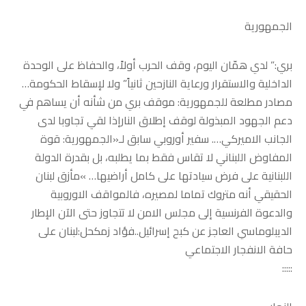
الجمهورية
بري:” لدي همّان اليوم، وقف الحرب أولاً، والحفاظ على الوحدة
الداخلية والاستقرار ورعاية النازحين ثانياً” ولا لإسقاط الحكومة…
مصادر مطلعة للجمهورية: موقف بري من شأنه أن يساهم في
دعم الجهود المبذولة لوقف إطلاق النارإذا لقي تجاوبا لدى
الجانب الاميركي…. سفير أوروبي سابق لـ«الجمهورية: قوة
المفاوض اللبناني لا تقاس فقط بما يطلبه، بل بقدرة الدولة
اللبنانية على فرض سيادتها على كامل أراضيها… »مأزق لبنان
الحقيقي أنه متروك تماما لمصيره، فالمواقف الاوروبية
والدعوة الفرنسية إلى مجلس الامن لا تتجاوز حتى الآن الإطار
الديبلوماسي العاجز عن كبح إسرائيل..فؤاد زمكحل:لبنان على
حافة الانفجار الاجتماعي
:::::