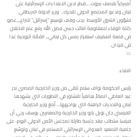
أميركياً لقصف بيروت…..قطر تدين الاعتداءات الإسرائيلية على
لبنان وتدعو المجتمع الدولي للتحرك… وزير الدولة البريطاني
لشؤون الشرق الأوسط: يجب وقف توسيع “إسرائيل” للنزاع,,,عضو
كتلة الوفاء للمقاومة النائب حسن فضل الله: رفع علم الاحتلال
في قلعة الشقيف استفزاز يمس كل لبناني,, القمّة الروحية غدا
في فردان
:::::
الانباء:
رئيس الحكومة نواف سلام تلقى من وزير الخارجية المصري بدر
عبد العاطي اتصالاً هاتفياً للتشاور في التطورات التي يشهدها
لبنان والتحديات الراهنة التي يواجهها.…أبلغ وزير الخارجية
الفرنسي جان نويل بارو وزير الخارجية والمغتربين يوسف رجي أن
فرنسا ستطلب عقد جلسة طارئة لمجلس الأمن الدولي اليوم، على
خلفية التصعيد العدواني الإسرائيلي المستمر في لبنان وتوسّع