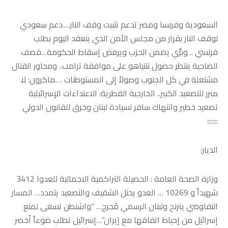
السعودية وفرنسا ومصر تدعم تثبيت وقف النار….دعم سعودي
لوقف النار بقرار من مجلس الأمن الذي ينعقد اليوم بطلب
فرنسي .. وبرِّي يضمن الحزب ويرفض إسقاط الحكومة…قصف
الضاحية ينتظر حصول نتنياهو على موافقة ترامب.. ومحاور القتال
مشتعلة في كل الجنوب وصولاً إلى المستوطنات ….ماكرون: لا
مبرر للتصعيد الكبير.. الخارجية القطرية: الاعتداءات الإسرائيلية
تصعيد خطير وانتهاك سافر لسيادة لبنان وخرق للقانون الدولي
:::::::
الديار:
وزارة الصحة العامة : الحصيلة التراكمية الاجمالية للعدوا 3412
شهيداً و 10269 … العدو يحتل الشقيف والتصعيد يتمدد… المسار
التفاوضي يترنح ولبنان الرسمي مُحرج… “واشنطن تسعى لمنع
إسرائيل من إحباط اتفاقها مع إيران“…إسرائيل تطلب ضوءاً أخضر