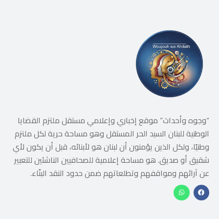
“وجوه وأحداث” موقع إخباري وإعلامي مستقل ملتزم القضايا
الوطنية للبنان السيد الحر المستقل وهو مساحة حرية لكل ملتزم
وطنيًا، ولكل الذين يؤمنون أن لبنان هو لأبنائه، قبل أن يكون لأي
شقيق أو صديق. هو مساحة إعلامية للصحافيين الناشئين للتعبير
عن آرائهم ومواقفهم وتطلعاتهم ضمن حدود النقد البنّاء.