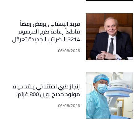
فريد البستاني يرفض رفضاً
قاطعاً إعادة طرح المرسوم
3214: الضرائب الجديدة تعرقل
التعافي الاقتصادي وتناقض
06/08/2026
مبدأ الشراكة
إنجاز طبي استثنائي ينقذ حياة
مولود خديج بوزن 800 غرام!
06/08/2026