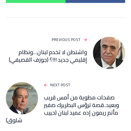
PREVIOUS POST
واشنطن لا تخدم لبنان…ونظام
إقليمي جديد !!!؟ (جوزف القصيفي)
NEXT POST
صفحات مطوية من أمس قريب
وبعيد..قصة ترؤس البطريرك صفير
مأتم ريمون إده عميد لبنان (حبيب
شلوق)