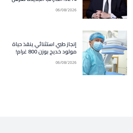
التعافي الاقتصادي وتناقض
06/08/2026
مبدأ الشراكة
إنجاز طبي استثنائي ينقذ حياة
مولود خديج بوزن 800 غرام!
06/08/2026