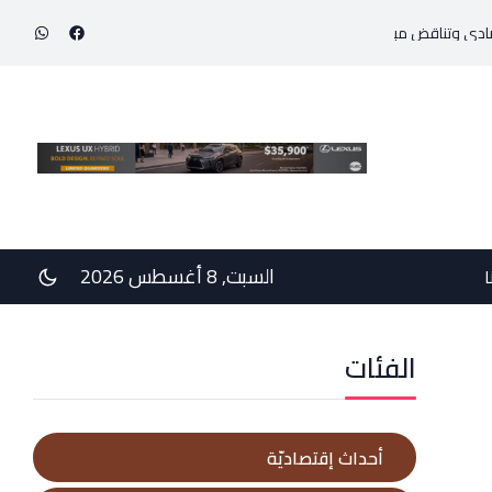
إنجاز طبي استثنائي ينقذ حياة مولود خديج بوزن 800 غرام!
السبت, 8 أغسطس 2026
ا
الفئات
أحداث إقتصاديّة