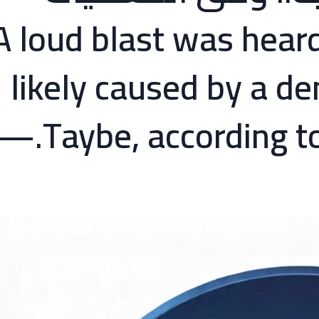
A loud blast was heard in ,
likely caused by a de
Taybe, according to