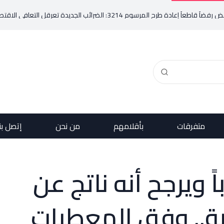
321: الضرائب الجديدة تعرقل التعافي الاقتصادي وتناقض مبدأ الشراكة
متفرقات
بأقلامهم
من نحن
إتصل بن
 ويرجح أنه ناتج عن
بة.. وفق المعطيات