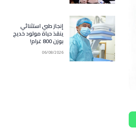
مبدأ الشراكة
إنجاز طبي استثنائي
ينقذ حياة مولود خديج
بوزن 800 غرام!
06/08/2026