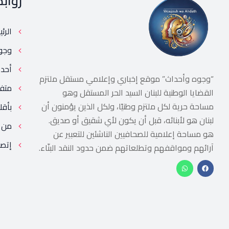
رواب
الرئ
وجو
أحد
“وجوه وأحداث” موقع إخباري وإعلامي مستقل ملتزم
متف
القضايا الوطنية للبنان السيد الحر المستقل وهو
مساحة حرية لكل ملتزم وطنيًا، ولكل الذين يؤمنون أن
بأقل
لبنان هو لأبنائه، قبل أن يكون لأي شقيق أو صديق.
من 
هو مساحة إعلامية للصحافيين الناشئين للتعبير عن
إتصل
آرائهم ومواقفهم وتطلعاتهم ضمن حدود النقد البنّاء.