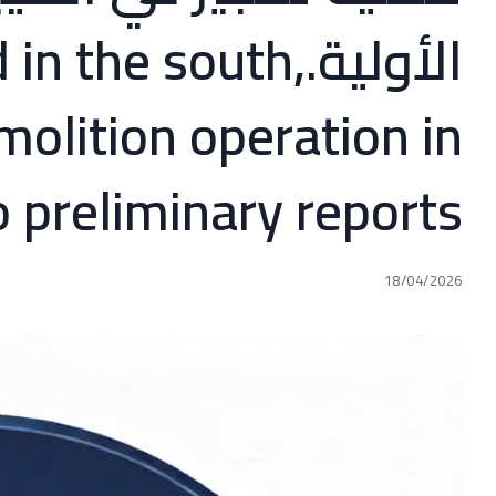
الأولية.the south
molition operation in
 preliminary reports.—
18/04/2026