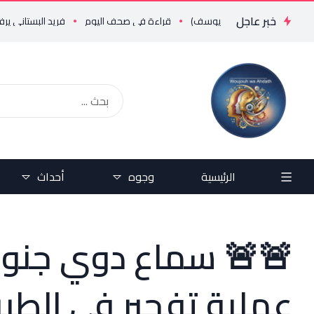
خبر عاجل
ومين ..!!؟؟ (علي يوسف)
قراءة في صحف اليوم
فريد البستاني يرفض رفضاً قاطعاً إعادة طرح المرسوم 4
الرئيسية
وجوه
أحداث
🚨🚨 سماع دوي جنوباً
عملية تفجير في الطي