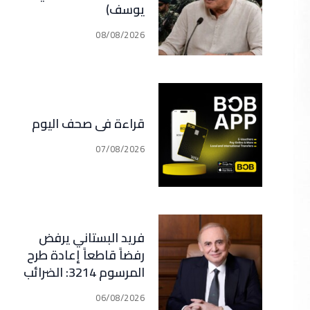
يوسف)
08/08/2026
قراءة في صحف اليوم
07/08/2026
فريد البستاني يرفض
رفضاً قاطعاً إعادة طرح
المرسوم 3214: الضرائب
الجديدة تعرقل التعافي
06/08/2026
الاقتصادي وتناقض