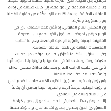
مرقص، رجل الدولة، الذي اقترنت علميّته بثقافة قانونية عميقة،
وبرزت وطنيته الصادقة في مواقفه، إلى جانب حكمته في إدارة
الملفات الدقيقة، وسعة اطّلاعه التي مكّنته من مقاربة القضايا
بروح مسؤولة ومتّزنة.
إن المجلس العام الماروني، إذ يثمّن هذه الصفات، يرى في
الوزير مرقص نموذجاً للمسؤول الذي يجمع بين المعرفة
القانونية الرصينة والرؤية الوطنية الجامعة، وهو ما تحتاجه
المؤسسات اللبنانية في هذه المرحلة الحساسة.
وفي السياق، نستنكر ما يتعرّض له الوزير مرقص من حملات
مغرضة ومشبوهة، مدانة في مضمونها وتوقيتها، لا سيّما أنّها
تأتي على خلفية التزامه الصارم بمندرجات قرارات مجلس الوزراء
وتمسّكه بالمصلحة الوطنية العليا.
بئس زمنٌ بات فيه المسؤول النظيف الكفّ، صاحب الضمير الحيّ
والرؤية الوطنية، عرضةً للرجم والتجريح، فيما يُفترض أن يُكافأ
على نزاهته وثباته على المبادئ.
إننا اذ نرفض هذا الانحدار في الخطاب، ندعو إلى صون كرامة
المسؤولين الذين يعملون بصدق لخدمة لبنان. وإذ نؤكد دعمنا