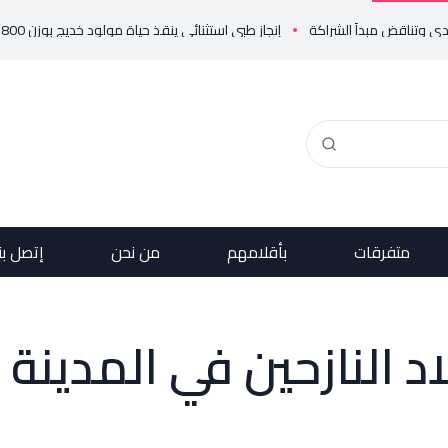
إنجاز طبي استثنائي ينقذ حياة مولود خديج بوزن 800 غرام!
في رسالتي د
متفرقات
بأقلامهم
من نحن
إتصل بن
د النازحين في المدينة