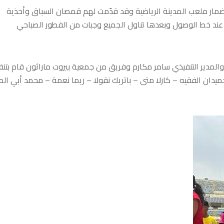
مضمار ملعب المدينة الرياضية وقد قدّمت لهم قمصان السباق وأحذية
ت عند خط الوصول وبعدها تناول الجميع وجبات من الفطور الصباحي
المدير التنفيذي سامر مكارم وفريق من جمعية بيروت ماراثون قام بتنف
حميدان الفقيه – كارلا متى – باتريك نقولا – ريما نعمة – محمد أبي ال