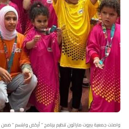
واصلت جمعية بيروت ماراثون تنظيم برنامج ” أركض وابتسم ” ضمن الح