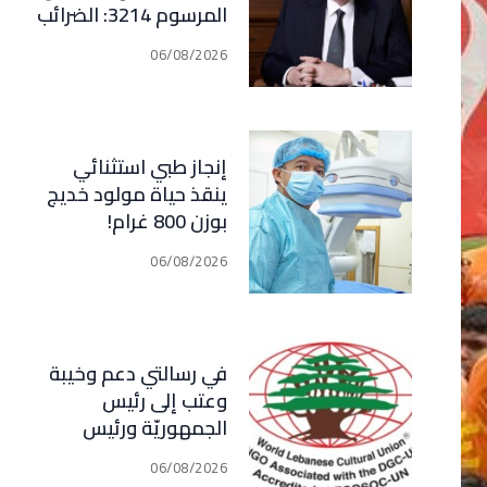
المرسوم 3214: الضرائب
الجديدة تعرقل التعافي
06/08/2026
الاقتصادي وتناقض
مبدأ الشراكة
إنجاز طبي استثنائي
ينقذ حياة مولود خديج
بوزن 800 غرام!
06/08/2026
في رسالتي دعم وخيبة
وعتب إلى رئيس
الجمهوريّة ورئيس
مجلس الوزراء .. رئيس
06/08/2026
الجامعة اللبنانية