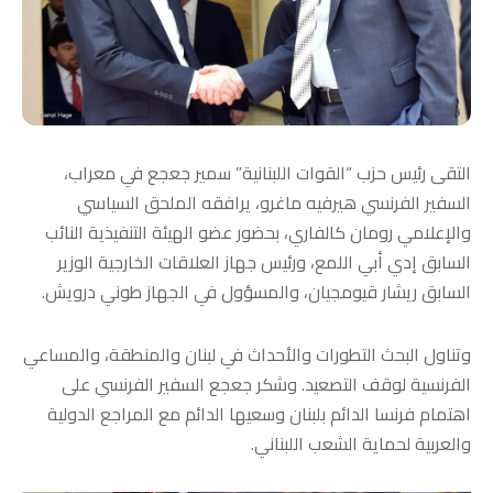
التقى رئيس حزب “القوات اللبنانية” سمير جعجع في معراب،
السفير الفرنسي هيرفيه ماغرو، يرافقه الملحق السياسي
والإعلامي رومان كالفاري، بحضور عضو الهيئة التنفيذية النائب
السابق إدي أبي اللمع، ورئيس جهاز العلاقات الخارجية الوزير
السابق ريشار قيومجيان، والمسؤول في الجهاز طوني درويش.
وتناول البحث التطورات والأحداث في لبنان والمنطقة، والمساعي
الفرنسية لوقف التصعيد. وشكر جعجع السفير الفرنسي على
اهتمام فرنسا الدائم بلبنان وسعيها الدائم مع المراجع الدولية
والعربية لحماية الشعب اللبناني.