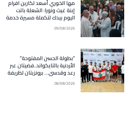
مها الخوري أسعد لكارين افرام
إبنة غيث ونورا: الشعلة باتت
اليوم بيدك لتكملة مسيرة خدمة
الوطن وأهلنا في قرطبا وبلاد
09/08/2026
جبيل
“بطولة الحسن المفتوحة”
الأردنية بالتايكواند..فضيتان عبر
رعد وقدسي… برونزيتان لظريفة
وأبي هيلا
08/08/2026