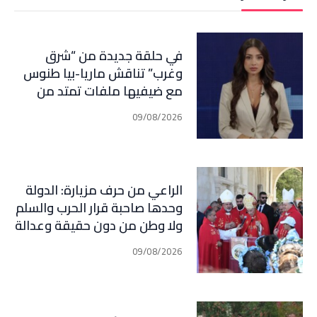
في حلقة جديدة من “شرق
وغرب” تناقش ماريا-بيا طنوس
مع ضيفيها ملفات تمتد من
لبنان وإيران إلى إسبانيا
09/08/2026
والمغرب: مفاوضات، صراع نفوذ،
ومعركة مضائق مفتوحة على
المفاجآت
الراعي من حرف مزيارة: الدولة
وحدها صاحبة قرار الحرب والسلم
ولا وطن من دون حقيقة وعدالة
ومحاسبة
09/08/2026