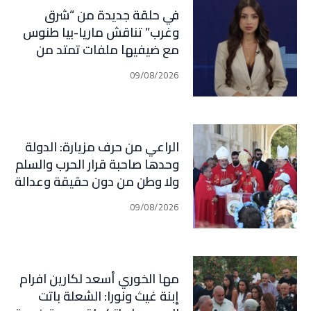
في حلقة جديدة من “شرق
وغرب” تناقش ماريا-بيا طنوس
مع ضيفيها ملفات تمتد من
لبنان وإيران إلى إسبانيا
09/08/2026
والمغرب: مفاوضات، صراع نفوذ،
ومعركة مضائق مفتوحة على
المفاجآت
الراعي من حرف مزيارة: الدولة
وحدها صاحبة قرار الحرب والسلم
ولا وطن من دون حقيقة وعدالة
ومحاسبة
09/08/2026
مها الخوري أسعد لكارين افرام
إبنة غيث ونورا: الشعلة باتت