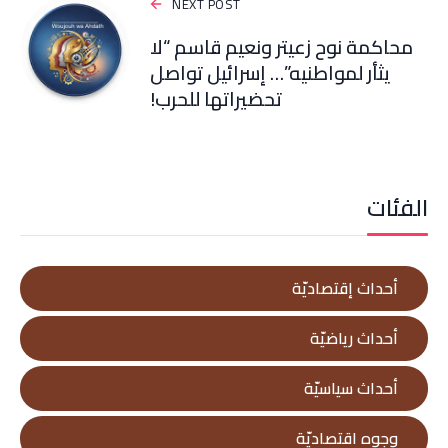
NEXT POST
محاكمة نوح زعيتر ونعيم قاسم “لا
يثأر لمواطنيه”… إسرائيل تواصل
تحضيراتها للحرب!
الفئات
أحداث إقتصاديّة
أحداث رياضيّة
أحداث سياسيّة
وجوه اقتصاديّة