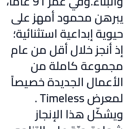
والبناء.وفي عمر 91 عاماً،
يبرهن محمود أمهز على
حيوية إبداعية استثنائية؛
إذ أنجز خلال أقل من عام
مجموعة كاملة من
الأعمال الجديدة خصيصاً
لمعرض Timeless .
ويشكّل هذا الإنجاز