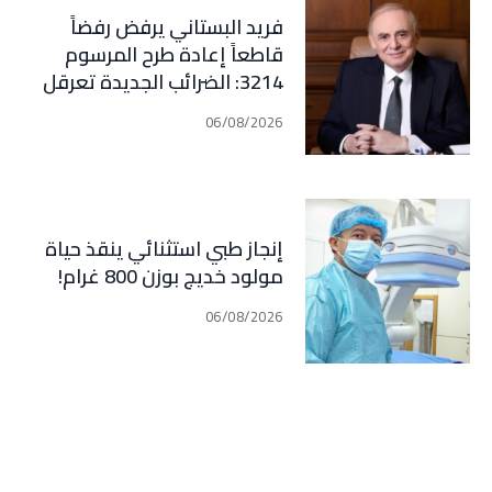
فريد البستاني يرفض رفضاً
قاطعاً إعادة طرح المرسوم
3214: الضرائب الجديدة تعرقل
التعافي الاقتصادي وتناقض
06/08/2026
مبدأ الشراكة
إنجاز طبي استثنائي ينقذ حياة
مولود خديج بوزن 800 غرام!
06/08/2026