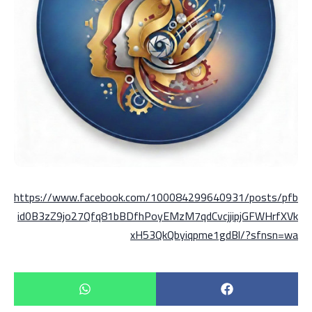
https://www.facebook.com/100084299640931/posts/pfb
id0B3zZ9jo27Qfq81bBDfhPoyEMzM7qdCvcjjipjGFWHrfXVk
xH53QkQbyiqpme1gdBl/?sfnsn=wa