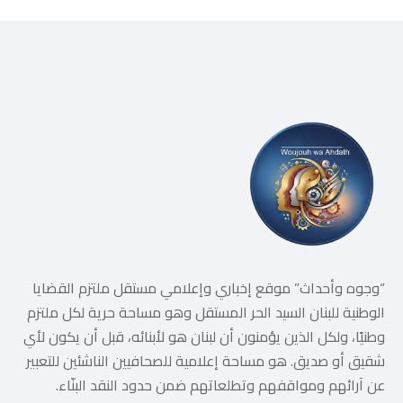
“وجوه وأحداث” موقع إخباري وإعلامي مستقل ملتزم القضايا
الوطنية للبنان السيد الحر المستقل وهو مساحة حرية لكل ملتزم
وطنيًا، ولكل الذين يؤمنون أن لبنان هو لأبنائه، قبل أن يكون لأي
شقيق أو صديق. هو مساحة إعلامية للصحافيين الناشئين للتعبير
عن آرائهم ومواقفهم وتطلعاتهم ضمن حدود النقد البنّاء.